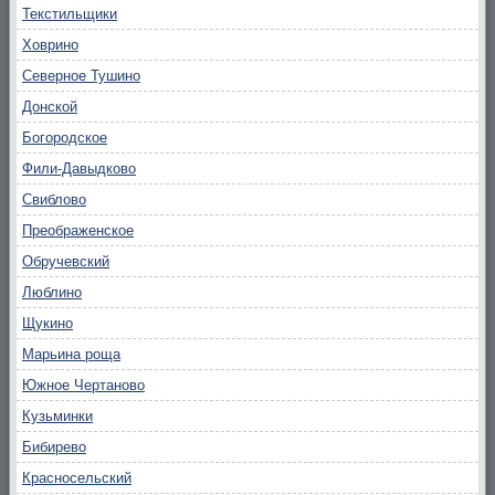
Текстильщики
Ховрино
Северное Тушино
Донской
Богородское
Фили-Давыдково
Свиблово
Преображенское
Обручевский
Люблино
Щукино
Марьина роща
Южное Чертаново
Кузьминки
Бибирево
Красносельский