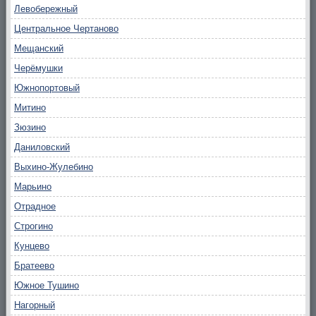
Левобережный
Центральное Чертаново
Мещанский
Черёмушки
Южнопортовый
Митино
Зюзино
Даниловский
Выхино-Жулебино
Марьино
Отрадное
Строгино
Кунцево
Братеево
Южное Тушино
Нагорный