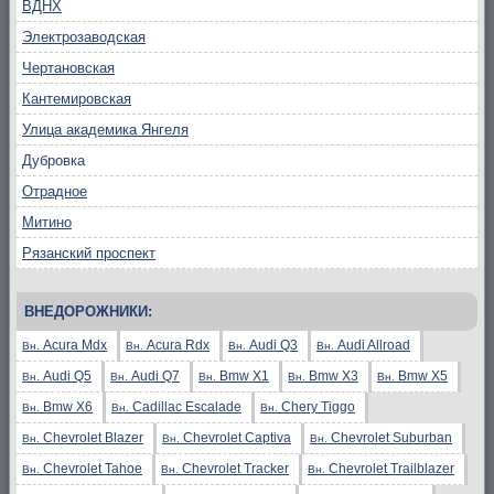
ВДНХ
Электрозаводская
Чертановская
Кантемировская
Улица академика Янгеля
Дубровка
Отрадное
Митино
Рязанский проспект
ВНЕДОРОЖНИКИ:
Acura Mdx
Acura Rdx
Audi Q3
Audi Allroad
Вн.
Вн.
Вн.
Вн.
Audi Q5
Audi Q7
Bmw X1
Bmw X3
Bmw X5
Вн.
Вн.
Вн.
Вн.
Вн.
Bmw X6
Cadillac Escalade
Chery Tiggo
Вн.
Вн.
Вн.
Chevrolet Blazer
Chevrolet Captiva
Chevrolet Suburban
Вн.
Вн.
Вн.
Chevrolet Tahoe
Chevrolet Tracker
Chevrolet Trailblazer
Вн.
Вн.
Вн.