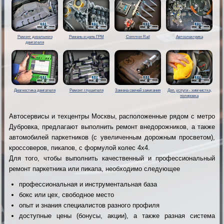
Ремонт дизельного
Ремень и цепь ГРМ
Common Rail
Автоэлектрика
двигателя
Диагностика двигателя
Ремонт глушителя
Замена свечей зажигания
Доп. услуги - химчистка,
полировка
Автосервисы и техцентры Москвы, расположенные рядом с метро
Дубровка, предлагают выполнить ремонт внедорожников, а также
автомобилей паркетников (с увеличенным дорожным просветом),
кроссоверов, пикапов, с формулой колес 4х4.
Для того, чтобы выполнить качественный и профессиональный
ремонт паркетника или пикапа, необходимо следующее
профессиональная и инструментальная база
бокс или цех, свободное место
опыт и знания специалистов разного профиля
доступные цены (бонусы, акции), а также разная система