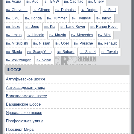
Acura
Audi
BMW
Cadillac
Chery
Вн.
Вн.
Вн.
Вн.
Вн.
Chevrolet
Citroen
Daihatsu
Dodge
Ford
Вн.
Вн.
Вн.
Вн.
Вн.
GMC
Honda
Hummer
Hyundai
Infiniti
Вн.
Вн.
Вн.
Вн.
Вн.
Isuzu
Jeep
Kia
Land Rover
Range Rover
Вн.
Вн.
Вн.
Вн.
Вн.
Lexus
Lincoln
Mazda
Mercedes
Mini
Вн.
Вн.
Вн.
Вн.
Вн.
Mitsubishi
Nissan
Opel
Porsche
Renault
Вн.
Вн.
Вн.
Вн.
Вн.
Skoda
SsangYong
Subaru
Suzuki
Toyota
Вн.
Вн.
Вн.
Вн.
Вн.
Volkswagen
Volvo
Вн.
Вн.
ШОССЕ
Алтуфьевское шоссе
Автозаводская улица
Волоколамское шоссе
Варшавское шоссе
Ярославское шоссе
Профсоюзная улица
Проспект Мира