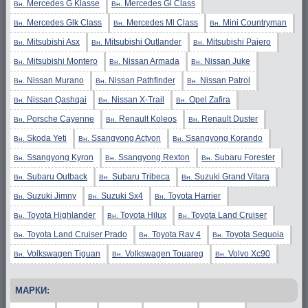
Mercedes G Klasse
Mercedes Gl Class
Вн.
Вн.
Mercedes Glk Class
Mercedes Ml Class
Mini Countryman
Вн.
Вн.
Вн.
Mitsubishi Asx
Mitsubishi Outlander
Mitsubishi Pajero
Вн.
Вн.
Вн.
Mitsubishi Montero
Nissan Armada
Nissan Juke
Вн.
Вн.
Вн.
Nissan Murano
Nissan Pathfinder
Nissan Patrol
Вн.
Вн.
Вн.
Nissan Qashqai
Nissan X-Trail
Opel Zafira
Вн.
Вн.
Вн.
Porsche Cayenne
Renault Koleos
Renault Duster
Вн.
Вн.
Вн.
Skoda Yeti
Ssangyong Actyon
Ssangyong Korando
Вн.
Вн.
Вн.
Ssangyong Kyron
Ssangyong Rexton
Subaru Forester
Вн.
Вн.
Вн.
Subaru Outback
Subaru Tribeca
Suzuki Grand Vitara
Вн.
Вн.
Вн.
Suzuki Jimny
Suzuki Sx4
Toyota Harrier
Вн.
Вн.
Вн.
Toyota Highlander
Toyota Hilux
Toyota Land Cruiser
Вн.
Вн.
Вн.
Toyota Land Cruiser Prado
Toyota Rav 4
Toyota Sequoia
Вн.
Вн.
Вн.
Volkswagen Tiguan
Volkswagen Touareg
Volvo Xc90
Вн.
Вн.
Вн.
МАРКИ: