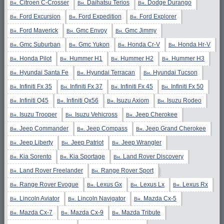
Citroen C-Crosser
Daihatsu Terios
Dodge Durango
Вн.
Вн.
Вн.
Ford Excursion
Ford Expedition
Ford Explorer
Вн.
Вн.
Вн.
Ford Maverick
Gmc Envoy
Gmc Jimmy
Вн.
Вн.
Вн.
Gmc Suburban
Gmc Yukon
Honda Cr-V
Honda Hr-V
Вн.
Вн.
Вн.
Вн.
Honda Pilot
Hummer H1
Hummer H2
Hummer H3
Вн.
Вн.
Вн.
Вн.
Hyundai Santa Fe
Hyundai Terracan
Hyundai Tucson
Вн.
Вн.
Вн.
Infiniti Fx 35
Infiniti Fx 37
Infiniti Fx 45
Infiniti Fx 50
Вн.
Вн.
Вн.
Вн.
Infiniti Q45
Infiniti Qx56
Isuzu Axiom
Isuzu Rodeo
Вн.
Вн.
Вн.
Вн.
Isuzu Trooper
Isuzu Vehicross
Jeep Cherokee
Вн.
Вн.
Вн.
Jeep Commander
Jeep Compass
Jeep Grand Cherokee
Вн.
Вн.
Вн.
Jeep Liberty
Jeep Patriot
Jeep Wrangler
Вн.
Вн.
Вн.
Kia Sorento
Kia Sportage
Land Rover Discovery
Вн.
Вн.
Вн.
Land Rover Freelander
Range Rover Sport
Вн.
Вн.
Range Rover Evogue
Lexus Gx
Lexus Lx
Lexus Rx
Вн.
Вн.
Вн.
Вн.
Lincoln Aviator
Lincoln Navigator
Mazda Cx-5
Вн.
Вн.
Вн.
Mazda Cx-7
Mazda Cx-9
Mazda Tribute
Вн.
Вн.
Вн.