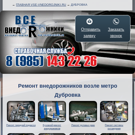
→
ГЛАВНАЯ VSE-VNEDOROJNIKI.RU
→
ДУБРОВКА
Отправить
Заказать
заявку
звонок
Ремонт внедорожников возле метро
Дубровка
Ремонт передней подвески
Кузовной ремонт
Ремонт рулевых реек
Ремонт системы
внедорожников
охлаждения