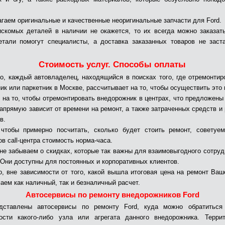
гаем оригинальные и качественные неоригинальные запчасти для Ford.
скомых деталей в наличии не окажется, то их всегда можно заказат
тали помогут специалисты, а доставка заказанных товаров не заст
Стоимость услуг. Способы оплаты
о, каждый автовладелец, находящийся в поисках того, где отремонтир
ик или паркетник в Москве, рассчитывает на то, чтобы осуществить это 
 на то, чтобы отремонтировать внедорожник в центрах, что предложены
напрямую зависит от времени на ремонт, а также затраченных средств и
в.
чтобы примерно посчитать, сколько будет стоить ремонт, советуе
в call-центра стоимость норма-часа.
не забываем о скидках, которые так важны для взаимовыгодного сотруд
 Они доступны для постоянных и корпоративных клиентов.
о, вне зависимости от того, какой вышла итоговая цена на ремонт Ваш
аем как наличный, так и безналичный расчет.
Автосервисы по ремонту внедорожников Ford
дставлены автосервисы по ремонту Ford, куда можно обратиться
ости какого-либо узла или агрегата данного внедорожника. Терри