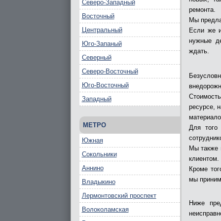
Северо-Западный
ремонта.
Восточный
Мы предла
Центральный
Если же и
нужные де
Юго-Запаный
ждать.
Северный
Северо-Восточный
Безусловн
Юго-Восточный
внедорожн
Стоимость
Западный
ресурсе, 
материало
МЕТРО
Для того 
сотруднико
Южная
Мы также 
Сокольники
клиентом.
Аннино
Кроме тог
мы приним
Владыкино
Лермонтовский проспект
Ниже пре
Волоколамская
неисправн