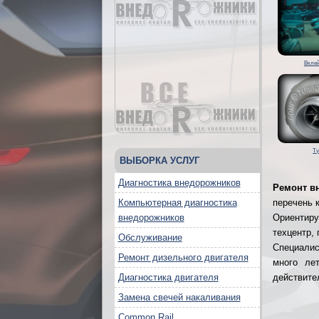
Вклей
Т
ВЫБОРКА УСЛУГ
Диагностика внедорожников
Ремонт в
Компьютерная диагностика
перечень 
внедорожников
Ориентир
техцентр,
Обслуживание
Специалис
Ремонт дизельного двигателя
много ле
Диагностика двигателя
действите
Замена свечей накаливания
Common Rail