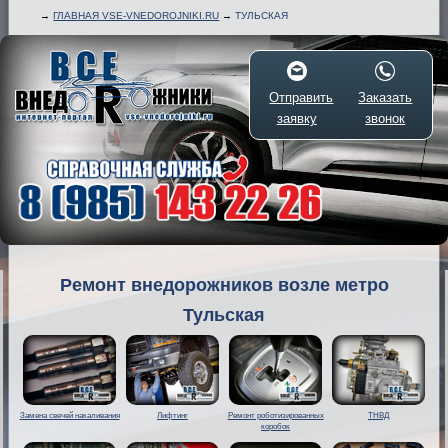
→
ГЛАВНАЯ VSE-VNEDOROJNIKI.RU
→
ТУЛЬСКАЯ
Отправить
Заказать
заявку
звонок
Ремонт внедорожников возле метро
Тульская
Замена свечей накаливания
Лифтинг
Ремонт роботизированных
ТНВД
коробок