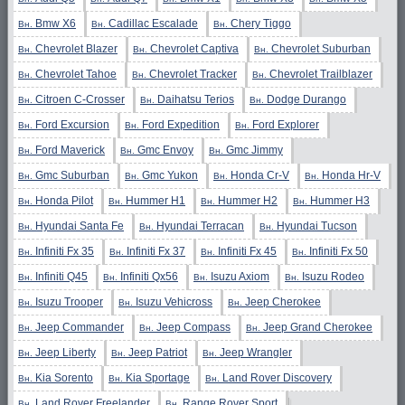
Bmw X6
Cadillac Escalade
Chery Tiggo
Вн.
Вн.
Вн.
Chevrolet Blazer
Chevrolet Captiva
Chevrolet Suburban
Вн.
Вн.
Вн.
Chevrolet Tahoe
Chevrolet Tracker
Chevrolet Trailblazer
Вн.
Вн.
Вн.
Citroen C-Crosser
Daihatsu Terios
Dodge Durango
Вн.
Вн.
Вн.
Ford Excursion
Ford Expedition
Ford Explorer
Вн.
Вн.
Вн.
Ford Maverick
Gmc Envoy
Gmc Jimmy
Вн.
Вн.
Вн.
Gmc Suburban
Gmc Yukon
Honda Cr-V
Honda Hr-V
Вн.
Вн.
Вн.
Вн.
Honda Pilot
Hummer H1
Hummer H2
Hummer H3
Вн.
Вн.
Вн.
Вн.
Hyundai Santa Fe
Hyundai Terracan
Hyundai Tucson
Вн.
Вн.
Вн.
Infiniti Fx 35
Infiniti Fx 37
Infiniti Fx 45
Infiniti Fx 50
Вн.
Вн.
Вн.
Вн.
Infiniti Q45
Infiniti Qx56
Isuzu Axiom
Isuzu Rodeo
Вн.
Вн.
Вн.
Вн.
Isuzu Trooper
Isuzu Vehicross
Jeep Cherokee
Вн.
Вн.
Вн.
Jeep Commander
Jeep Compass
Jeep Grand Cherokee
Вн.
Вн.
Вн.
Jeep Liberty
Jeep Patriot
Jeep Wrangler
Вн.
Вн.
Вн.
Kia Sorento
Kia Sportage
Land Rover Discovery
Вн.
Вн.
Вн.
Land Rover Freelander
Range Rover Sport
Вн.
Вн.