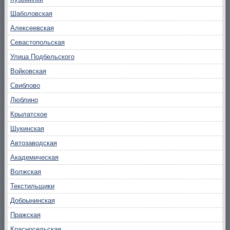
Шаболовская
Алексеевская
Севастопольская
Улица Подбельского
Войковская
Свиблово
Люблино
Крылатское
Щукинская
Автозаводская
Академическая
Волжская
Текстильщики
Добрынинская
Пражская
Красносельская