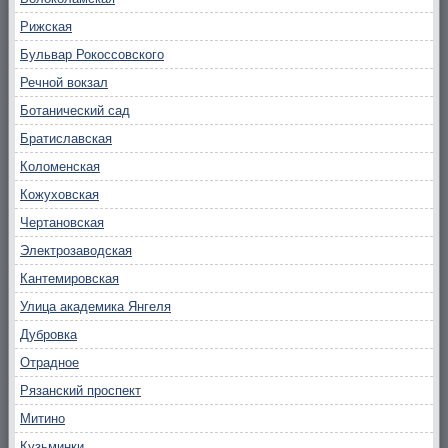
Рижская
Бульвар Рокоссовского
Речной вокзал
Ботанический сад
Братиславская
Коломенская
Кожуховская
Чертановская
Электрозаводская
Кантемировская
Улица академика Янгеля
Дубровка
Отрадное
Рязанский проспект
Митино
Кузьминки