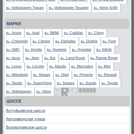
Volkswagen Tiguan
Volkswagen Touareg
Volvo Xc90
Вн.
Вн.
Вн.
МАРКИ:
Acura
Audi
BMW
Cadillac
Chery
Вн.
Вн.
Вн.
Вн.
Вн.
Chevrolet
Citroen
Daihatsu
Dodge
Ford
Вн.
Вн.
Вн.
Вн.
Вн.
GMC
Honda
Hummer
Hyundai
Infiniti
Вн.
Вн.
Вн.
Вн.
Вн.
Isuzu
Jeep
Kia
Land Rover
Range Rover
Вн.
Вн.
Вн.
Вн.
Вн.
Lexus
Lincoln
Mazda
Mercedes
Mini
Вн.
Вн.
Вн.
Вн.
Вн.
Mitsubishi
Nissan
Opel
Porsche
Renault
Вн.
Вн.
Вн.
Вн.
Вн.
Skoda
SsangYong
Subaru
Suzuki
Toyota
Вн.
Вн.
Вн.
Вн.
Вн.
Volkswagen
Volvo
Вн.
Вн.
ШОССЕ
Алтуфьевское шоссе
Автозаводская улица
Волоколамское шоссе