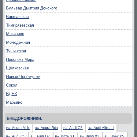
Бульвар Дмитрия Донского
Варшавская
Тимирязевская
Мякинино
Молодёжная
Тушинская
Проспект Мира
Щёлковская
Новые Черёмушки
Сокол
ВДНХ
Марьино
ВНЕДОРОЖНИКИ:
Acura Mdx
Acura Rdx
Audi Q3
Audi Allroad
Вн.
Вн.
Вн.
Вн.
Audi Q5
Audi Q7
Bmw X1
Bmw X3
Bmw X5
Вн.
Вн.
Вн.
Вн.
Вн.