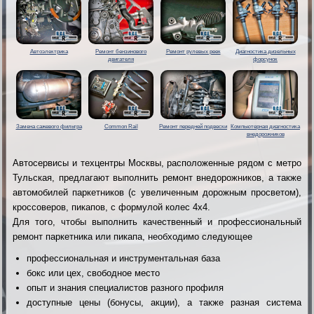
Автоэлектрика
Ремонт бензинового
Ремонт рулевых реек
Диагностика дизельных
двигателя
форсунок
Замена сажевого фильтра
Common Rail
Ремонт передней подвески
Компьютерная диагностика
внедорожников
Автосервисы и техцентры Москвы, расположенные рядом с метро
Тульская, предлагают выполнить ремонт внедорожников, а также
автомобилей паркетников (с увеличенным дорожным просветом),
кроссоверов, пикапов, с формулой колес 4х4.
Для того, чтобы выполнить качественный и профессиональный
ремонт паркетника или пикапа, необходимо следующее
профессиональная и инструментальная база
бокс или цех, свободное место
опыт и знания специалистов разного профиля
доступные цены (бонусы, акции), а также разная система