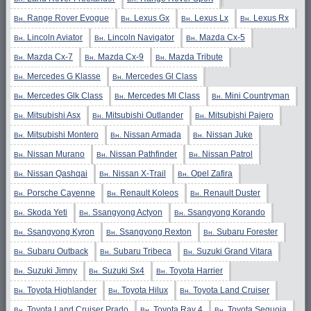
Range Rover Evogue
Lexus Gx
Lexus Lx
Lexus Rx
Вн.
Вн.
Вн.
Вн.
Lincoln Aviator
Lincoln Navigator
Mazda Cx-5
Вн.
Вн.
Вн.
Mazda Cx-7
Mazda Cx-9
Mazda Tribute
Вн.
Вн.
Вн.
Mercedes G Klasse
Mercedes Gl Class
Вн.
Вн.
Mercedes Glk Class
Mercedes Ml Class
Mini Countryman
Вн.
Вн.
Вн.
Mitsubishi Asx
Mitsubishi Outlander
Mitsubishi Pajero
Вн.
Вн.
Вн.
Mitsubishi Montero
Nissan Armada
Nissan Juke
Вн.
Вн.
Вн.
Nissan Murano
Nissan Pathfinder
Nissan Patrol
Вн.
Вн.
Вн.
Nissan Qashqai
Nissan X-Trail
Opel Zafira
Вн.
Вн.
Вн.
Porsche Cayenne
Renault Koleos
Renault Duster
Вн.
Вн.
Вн.
Skoda Yeti
Ssangyong Actyon
Ssangyong Korando
Вн.
Вн.
Вн.
Ssangyong Kyron
Ssangyong Rexton
Subaru Forester
Вн.
Вн.
Вн.
Subaru Outback
Subaru Tribeca
Suzuki Grand Vitara
Вн.
Вн.
Вн.
Suzuki Jimny
Suzuki Sx4
Toyota Harrier
Вн.
Вн.
Вн.
Toyota Highlander
Toyota Hilux
Toyota Land Cruiser
Вн.
Вн.
Вн.
Toyota Land Cruiser Prado
Toyota Rav 4
Toyota Sequoia
Вн.
Вн.
Вн.