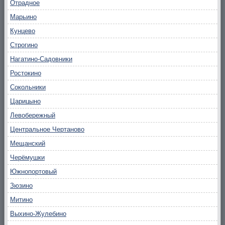
Отрадное
Марьино
Кунцево
Строгино
Нагатино-Садовники
Ростокино
Сокольники
Царицыно
Левобережный
Центральное Чертаново
Мещанский
Черёмушки
Южнопортовый
Зюзино
Митино
Выхино-Жулебино