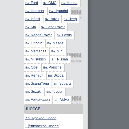
Ford
GMC
Honda
Вн.
Вн.
Вн.
Hummer
Hyundai
Вн.
Вн.
Infiniti
Isuzu
Jeep
Вн.
Вн.
Вн.
Kia
Land Rover
Вн.
Вн.
Range Rover
Lexus
Вн.
Вн.
Lincoln
Mazda
Вн.
Вн.
Mercedes
Mini
Вн.
Вн.
Mitsubishi
Nissan
Вн.
Вн.
Opel
Porsche
Вн.
Вн.
Renault
Skoda
Вн.
Вн.
SsangYong
Subaru
Вн.
Вн.
Suzuki
Toyota
Вн.
Вн.
Volkswagen
Volvo
Вн.
Вн.
ШОССЕ
Каширское шоссе
Щёлковское шоссе