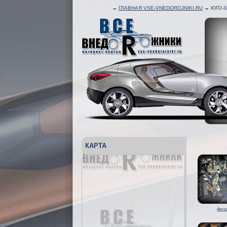
→
ГЛАВНАЯ VSE-VNEDOROJNIKI.RU
→
ЮГО-
КАРТА
Авто