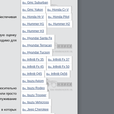
Gmc Suburban
Вн.
Gmc Yukon
Honda Cr-V
Вн.
Вн.
Honda Hr-V
Honda Pilot
беспечивая
Вн.
Вн.
Hummer H1
Hummer H2
Вн.
Вн.
Hummer H3
Вн.
ную оценку
Hyundai Santa Fe
Вн.
ходимо для
Hyundai Terracan
Вн.
Hyundai Tucson
Вн.
Infiniti Fx 35
Infiniti Fx 37
Вн.
Вн.
Infiniti Fx 45
Infiniti Fx 50
Вн.
Вн.
Infiniti Q45
Infiniti Qx56
Вн.
Вн.
Isuzu Axiom
Вн.
Isuzu Rodeo
носительно
Вн.
или просто
Isuzu Trooper
Вн.
служивание
Isuzu Vehicross
Вн.
Jeep Cherokee
 в которых
Вн.