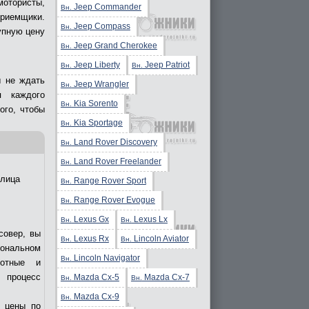
отористы,
Jeep Commander
Вн.
приемщики.
Jeep Compass
Вн.
упную цену
Jeep Grand Cherokee
Вн.
Jeep Liberty
Jeep Patriot
Вн.
Вн.
ы не ждать
Jeep Wrangler
Вн.
я каждого
Kia Sorento
Вн.
ого, чтобы
Kia Sportage
Вн.
Land Rover Discovery
Вн.
Land Rover Freelander
Вн.
лица
Range Rover Sport
Вн.
Range Rover Evogue
Вн.
Lexus Gx
Lexus Lx
Вн.
Вн.
совер, вы
Lexus Rx
Lincoln Aviator
Вн.
Вн.
иональном
Lincoln Navigator
Вн.
мотные и
ь процесс
Mazda Cx-5
Mazda Cx-7
Вн.
Вн.
Mazda Cx-9
Вн.
е цены по