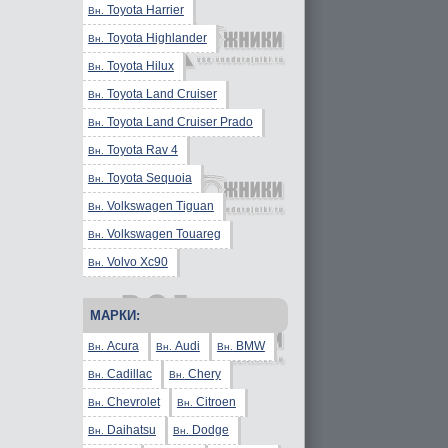
Toyota Harrier
Вн.
Toyota Highlander
Вн.
Toyota Hilux
Вн.
Toyota Land Cruiser
Вн.
Toyota Land Cruiser Prado
Вн.
Toyota Rav 4
Вн.
Toyota Sequoia
Вн.
Volkswagen Tiguan
Вн.
Volkswagen Touareg
Вн.
Volvo Xc90
Вн.
МАРКИ:
Acura
Audi
BMW
Вн.
Вн.
Вн.
Cadillac
Chery
Вн.
Вн.
Chevrolet
Citroen
Вн.
Вн.
Daihatsu
Dodge
Вн.
Вн.