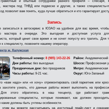
 грамотные и опытные сотрудники разного профиля – слесаря, м
, мастера под ТНВД или подвеске и другие, а также специалисты-
ход позволит вам понять, куда лучше обратиться и кто гарантирует дост
Запись
 записаться в автосервис в ЮЗАО на удобное для вас время, чтоб
го мастера в очереди. Это выгодная и доступная услуга дл
иста, который ценит свое время и не хочет попусту его тратить. Для т
я к специалисту, позвоните нашему оператору.
ентр м. Калужская
Телефонный номер:
8 (985) 143-22-26
Район:
Академический
Дни работы:
без выходных
Шоссе:
Профсоюзная у
Праздничные дни:
без праздников
Метро:
Академическая
Часы работы:
9-21 час.
Округ:
Юго-Запаный
то «вам надо» или «я хочу» отремонтировать свой паркетник или крос
а захотите узнать, кто данные работы может выполнить на професс
 Для этого обратитесь в наш техцентр, где работают гра
ированные специалисты, которые понимают, как должен проходит
и какие должны быть учтены особенности.
 этим вы можете рассчитывать на доступный прайс-лист и средни