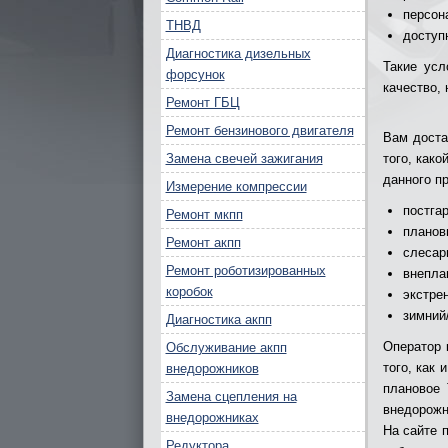
персон
ТНВД
доступ
Диагностика дизельных
Такие усл
форсунок
качество,
Ремонт ГБЦ
Ремонт бензинового двигателя
Вам доста
Замена свечей зажигания
того, как
данного п
Измерение компрессии
постга
Ремонт мкпп
планов
Ремонт акпп
слесар
Ремонт роботизированных
внепла
коробок
экстре
зимний
Диагностика акпп
Оператор 
Обслуживание акпп
того, как
внедорожников
плановое 
Замена сцепления на
внедорожн
внедорожниках
На сайте 
Редуктора