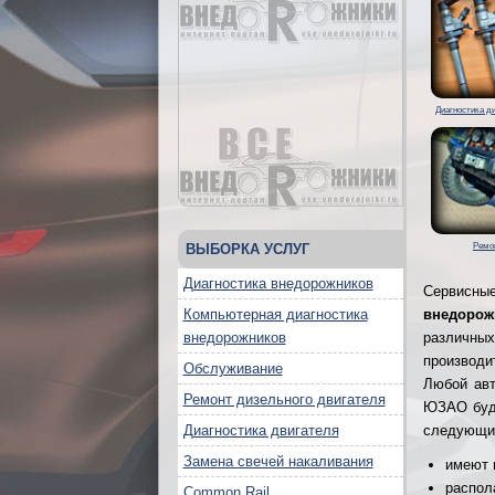
Диагностика д
ВЫБОРКА УСЛУГ
Ремо
Диагностика внедорожников
Сервисные
Компьютерная диагностика
внедорож
внедорожников
различных
производи
Обслуживание
Любой авт
Ремонт дизельного двигателя
ЮЗАО буде
Диагностика двигателя
следующи
Замена свечей накаливания
имеют 
распол
Common Rail