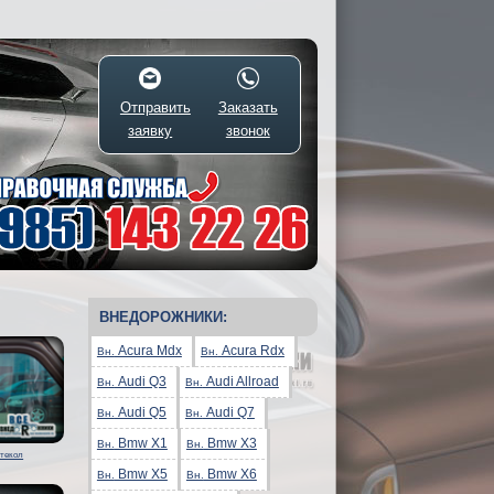
Отправить
Заказать
заявку
звонок
ВНЕДОРОЖНИКИ:
Acura Mdx
Acura Rdx
Вн.
Вн.
Audi Q3
Audi Allroad
Вн.
Вн.
Audi Q5
Audi Q7
Вн.
Вн.
Bmw X1
Bmw X3
Вн.
Вн.
стекол
Bmw X5
Bmw X6
Вн.
Вн.