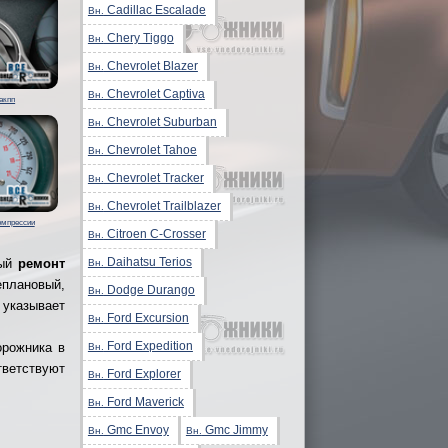
Cadillac Escalade
Вн.
Chery Tiggo
Вн.
Chevrolet Blazer
Вн.
Chevrolet Captiva
Вн.
акпп
Chevrolet Suburban
Вн.
Chevrolet Tahoe
Вн.
Chevrolet Tracker
Вн.
Chevrolet Trailblazer
Вн.
омпрессии
Citroen C-Crosser
Вн.
Daihatsu Terios
вый
ремонт
Вн.
еплановый,
Dodge Durango
Вн.
 указывает
Ford Excursion
Вн.
Ford Expedition
орожника в
Вн.
тветствуют
Ford Explorer
Вн.
Ford Maverick
Вн.
Gmc Envoy
Gmc Jimmy
Вн.
Вн.