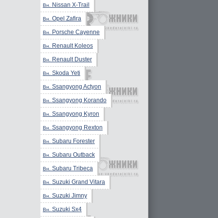
Nissan X-Trail
Вн.
Opel Zafira
Вн.
Porsche Cayenne
Вн.
Renault Koleos
Вн.
Renault Duster
Вн.
Skoda Yeti
Вн.
Ssangyong Actyon
Вн.
Ssangyong Korando
Вн.
Ssangyong Kyron
Вн.
Ssangyong Rexton
Вн.
Subaru Forester
Вн.
Subaru Outback
Вн.
Subaru Tribeca
Вн.
Suzuki Grand Vitara
Вн.
Suzuki Jimny
Вн.
Suzuki Sx4
Вн.