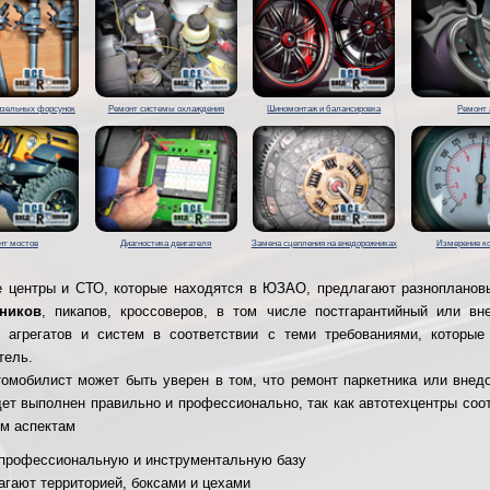
изельных форсунок
Ремонт системы охлаждения
Шиномонтаж и балансировка
Ремонт 
нт мостов
Диагностика двигателя
Замена сцепления на внедорожниках
Измерение к
 центры и СТО, которые находятся в ЮЗАО, предлагают разноплано
ников
, пикапов, кроссоверов, в том числе постгарантийный или вн
 агрегатов и систем в соответствии с теми требованиями, которые
тель.
омобилист может быть уверен в том, что ремонт паркетника или внед
т выполнен правильно и профессионально, так как автотехцентры соо
м аспектам
профессиональную и инструментальную базу
агают территорией, боксами и цехами