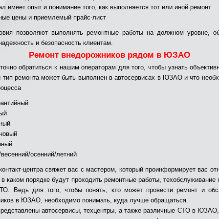
ал имеет опыт и понимание того, как выполняется тот или иной ремонт
ные цены и приемлемый прайс-лист
овия позволяют выполнять ремонтные работы на должном уровне, о
 надежность и безопасность клиентам.
Ремонт внедорожников рядом в ЮЗАО
точно обратиться к нашим операторам для того, чтобы узнать объектив
ой тип ремонта может быть выполнен в автосервисах в ЮЗАО и что необ
роцесса
рантийный
ый
ный
новый
нный
/весенний/осенний/летний
контакт-центра свяжет вас с мастером, который проинформирует вас от
 и в каком порядке будут проходить ремонтные работы, техобслуживание 
ТО. Ведь для того, чтобы понять, кто может провести ремонт и об
иков в ЮЗАО, необходимо понимать, куда лучше обращаться.
представлены автосервисы, техцентры, а также различные СТО в ЮЗАО,