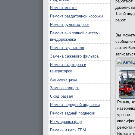
работают
дизелисты
Ремонт мостов
Такой под
Ремонт раздаточной коробки
работ.
Ремонт рулевых реек
Ремонт выхлопной системы
Вы можете
внедорожника
свободно
Ремонт глушителя
автомобил
записатьс
Замена сажевого фильтра
Автоц
Ремонт стартеров и
генераторов
Автоэлектрика
Замена колодок
Сход развал
Решив, ч
Ремонт передней подвески
наверняк
Ремонт задней подвески
уровне.
квалифиц
Регулировка фар
ремонта 
Ремень и цепь ГРМ
Вместе с