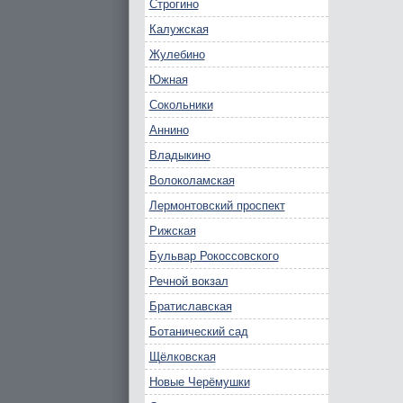
Строгино
Калужская
Жулебино
Южная
Сокольники
Аннино
Владыкино
Волоколамская
Лермонтовский проспект
Рижская
Бульвар Рокоссовского
Речной вокзал
Братиславская
Ботанический сад
Щёлковская
Новые Черёмушки