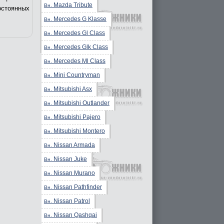
Mazda Tribute
Вн.
остоянных
Mercedes G Klasse
Вн.
Mercedes Gl Class
Вн.
Mercedes Glk Class
Вн.
Mercedes Ml Class
Вн.
Mini Countryman
Вн.
Mitsubishi Asx
Вн.
Mitsubishi Outlander
Вн.
Mitsubishi Pajero
Вн.
Mitsubishi Montero
Вн.
Nissan Armada
Вн.
Nissan Juke
Вн.
Nissan Murano
Вн.
Nissan Pathfinder
Вн.
Nissan Patrol
Вн.
Nissan Qashqai
Вн.