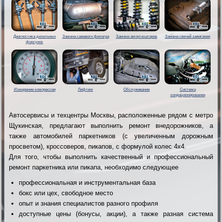
Диагностика дизельных
Замена сажевого фильтра
Замена амортизаторов
Замена свечей зажигания
форсунок
Измерение компрессии
Лифтинг
Обслуживание
Система
кондиционирования
Автосервисы и техцентры Москвы, расположенные рядом с метро
Щукинская, предлагают выполнить ремонт внедорожников, а
также автомобилей паркетников (с увеличенным дорожным
просветом), кроссоверов, пикапов, с формулой колес 4х4.
Для того, чтобы выполнить качественный и профессиональный
ремонт паркетника или пикапа, необходимо следующее
профессиональная и инструментальная база
бокс или цех, свободное место
опыт и знания специалистов разного профиля
доступные цены (бонусы, акции), а также разная система