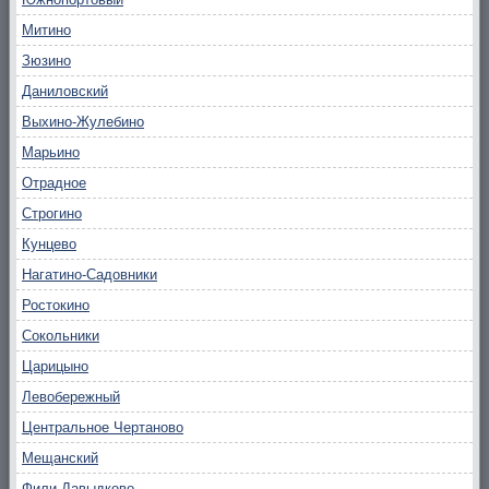
Митино
Зюзино
Даниловский
Выхино-Жулебино
Марьино
Отрадное
Строгино
Кунцево
Нагатино-Садовники
Ростокино
Сокольники
Царицыно
Левобережный
Центральное Чертаново
Мещанский
Фили-Давыдково