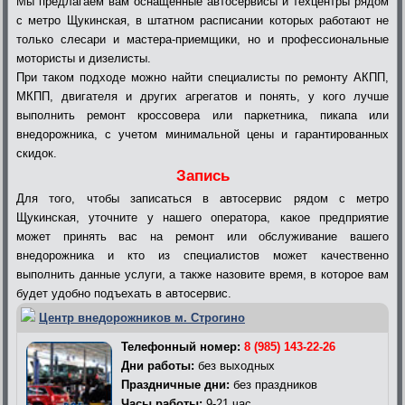
Мы предлагаем вам оснащенные автосервисы и техцентры рядом
с метро Щукинская, в штатном расписании которых работают не
только слесари и мастера-приемщики, но и профессиональные
мотористы и дизелисты.
При таком подходе можно найти специалисты по ремонту АКПП,
МКПП, двигателя и других агрегатов и понять, у кого лучше
выполнить ремонт кроссовера или паркетника, пикапа или
внедорожника, с учетом минимальной цены и гарантированных
скидок.
Запись
Для того, чтобы записаться в автосервис рядом с метро
Щукинская, уточните у нашего оператора, какое предприятие
может принять вас на ремонт или обслуживание вашего
внедорожника и кто из специалистов может качественно
выполнить данные услуги, а также назовите время, в которое вам
будет удобно подъехать в автосервис.
Центр внедорожников м. Строгино
Телефонный номер:
8 (985) 143-22-26
Дни работы:
без выходных
Праздничные дни:
без праздников
Часы работы:
9-21 час.