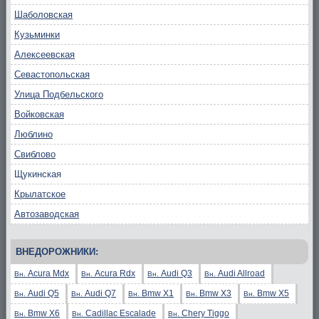
Шаболовская
Кузьминки
Алексеевская
Севастопольская
Улица Подбельского
Войковская
Люблино
Свиблово
Щукинская
Крылатское
Автозаводская
ВНЕДОРОЖНИКИ:
Acura Mdx
Acura Rdx
Audi Q3
Audi Allroad
Вн.
Вн.
Вн.
Вн.
Audi Q5
Audi Q7
Bmw X1
Bmw X3
Bmw X5
Вн.
Вн.
Вн.
Вн.
Вн.
Bmw X6
Cadillac Escalade
Chery Tiggo
Вн.
Вн.
Вн.