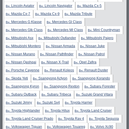
Lincoln Aviator
Lincoln Navigator
Mazda Cx-5
Вн.
Вн.
Вн.
Mazda Cx-7
Mazda Cx-9
Mazda Tribute
Вн.
Вн.
Вн.
Mercedes G Klasse
Mercedes Gl Class
Вн.
Вн.
Mercedes Glk Class
Mercedes Ml Class
Mini Countryman
Вн.
Вн.
Вн.
Mitsubishi Asx
Mitsubishi Outlander
Mitsubishi Pajero
Вн.
Вн.
Вн.
Mitsubishi Montero
Nissan Armada
Nissan Juke
Вн.
Вн.
Вн.
Nissan Murano
Nissan Pathfinder
Nissan Patrol
Вн.
Вн.
Вн.
Nissan Qashqai
Nissan X-Trail
Opel Zafira
Вн.
Вн.
Вн.
Porsche Cayenne
Renault Koleos
Renault Duster
Вн.
Вн.
Вн.
Skoda Yeti
Ssangyong Actyon
Ssangyong Korando
Вн.
Вн.
Вн.
Ssangyong Kyron
Ssangyong Rexton
Subaru Forester
Вн.
Вн.
Вн.
Subaru Outback
Subaru Tribeca
Suzuki Grand Vitara
Вн.
Вн.
Вн.
Suzuki Jimny
Suzuki Sx4
Toyota Harrier
Вн.
Вн.
Вн.
Toyota Highlander
Toyota Hilux
Toyota Land Cruiser
Вн.
Вн.
Вн.
Toyota Land Cruiser Prado
Toyota Rav 4
Toyota Sequoia
Вн.
Вн.
Вн.
Volkswagen Tiguan
Volkswagen Touareg
Volvo Xc90
Вн.
Вн.
Вн.