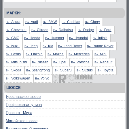
МАРКИ:
Acura
Audi
BMW
Cadillac
Chery
Вн.
Вн.
Вн.
Вн.
Вн.
Chevrolet
Citroen
Daihatsu
Dodge
Ford
Вн.
Вн.
Вн.
Вн.
Вн.
GMC
Honda
Hummer
Hyundai
Infiniti
Вн.
Вн.
Вн.
Вн.
Вн.
Isuzu
Jeep
Kia
Land Rover
Range Rover
Вн.
Вн.
Вн.
Вн.
Вн.
Lexus
Lincoln
Mazda
Mercedes
Mini
Вн.
Вн.
Вн.
Вн.
Вн.
Mitsubishi
Nissan
Opel
Porsche
Renault
Вн.
Вн.
Вн.
Вн.
Вн.
Skoda
SsangYong
Subaru
Suzuki
Toyota
Вн.
Вн.
Вн.
Вн.
Вн.
Volkswagen
Volvo
Вн.
Вн.
ШОССЕ
Ярославское шоссе
Профсоюзная улица
Проспект Мира
Можайское шоссе
Волгоградский проспект