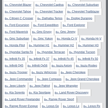
Chevrolet Blazer
Chevrolet Captiva
Chevrolet Suburban
Вн.
Вн.
Вн.
Chevrolet Tahoe
Chevrolet Tracker
Chevrolet Trailblazer
Вн.
Вн.
Вн.
Citroen C-Crosser
Daihatsu Terios
Dodge Durango
Вн.
Вн.
Вн.
Ford Excursion
Ford Expedition
Ford Explorer
Вн.
Вн.
Вн.
Ford Maverick
Gmc Envoy
Gmc Jimmy
Вн.
Вн.
Вн.
Gmc Suburban
Gmc Yukon
Honda Cr-V
Honda Hr-V
Вн.
Вн.
Вн.
Вн.
Honda Pilot
Hummer H1
Hummer H2
Hummer H3
Вн.
Вн.
Вн.
Вн.
Hyundai Santa Fe
Hyundai Terracan
Hyundai Tucson
Вн.
Вн.
Вн.
Infiniti Fx 35
Infiniti Fx 37
Infiniti Fx 45
Infiniti Fx 50
Вн.
Вн.
Вн.
Вн.
Infiniti Q45
Infiniti Qx56
Isuzu Axiom
Isuzu Rodeo
Вн.
Вн.
Вн.
Вн.
Isuzu Trooper
Isuzu Vehicross
Jeep Cherokee
Вн.
Вн.
Вн.
Jeep Commander
Jeep Compass
Jeep Grand Cherokee
Вн.
Вн.
Вн.
Jeep Liberty
Jeep Patriot
Jeep Wrangler
Вн.
Вн.
Вн.
Kia Sorento
Kia Sportage
Land Rover Discovery
Вн.
Вн.
Вн.
Land Rover Freelander
Range Rover Sport
Вн.
Вн.
Range Rover Evogue
Lexus Gx
Lexus Lx
Lexus Rx
Вн.
Вн.
Вн.
Вн.