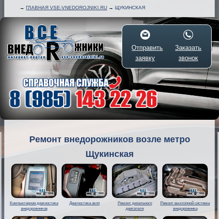
→
ГЛАВНАЯ VSE-VNEDOROJNIKI.RU
→
ЩУКИНСКАЯ
Отправить
Заказать
заявку
звонок
Ремонт внедорожников возле метро
Щукинская
Компьютерная диагностика
Диагностика акпп
Ремонт дизельного
Ремонт выхлопной системы
внедорожников
двигателя
внедорожника