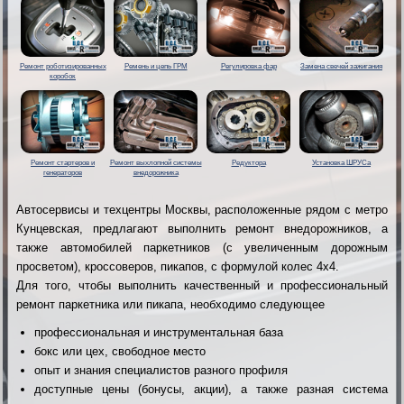
Ремонт роботизированных
Ремень и цепь ГРМ
Регулировка фар
Замена свечей зажигания
коробок
Ремонт стартеров и
Ремонт выхлопной системы
Редуктора
Установка ШРУСа
генераторов
внедорожника
Автосервисы и техцентры Москвы, расположенные рядом с метро
Кунцевская, предлагают выполнить ремонт внедорожников, а
также автомобилей паркетников (с увеличенным дорожным
просветом), кроссоверов, пикапов, с формулой колес 4х4.
Для того, чтобы выполнить качественный и профессиональный
ремонт паркетника или пикапа, необходимо следующее
профессиональная и инструментальная база
бокс или цех, свободное место
опыт и знания специалистов разного профиля
доступные цены (бонусы, акции), а также разная система