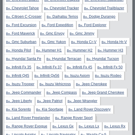
Chevrolet Tahoe
Chevrolet Tracker
Chevrolet Trailblazer
Вн.
Вн.
Вн.
Citroen C-Crosser
Daihatsu Terios
Dodge Durango
Вн.
Вн.
Вн.
Ford Excursion
Ford Expedition
Ford Explorer
Вн.
Вн.
Вн.
Ford Maverick
Gmc Envoy
Gmc Jimmy
Вн.
Вн.
Вн.
Gmc Suburban
Gmc Yukon
Honda Cr-V
Honda Hr-V
Вн.
Вн.
Вн.
Вн.
Honda Pilot
Hummer H1
Hummer H2
Hummer H3
Вн.
Вн.
Вн.
Вн.
Hyundai Santa Fe
Hyundai Terracan
Hyundai Tucson
Вн.
Вн.
Вн.
Infiniti Fx 35
Infiniti Fx 37
Infiniti Fx 45
Infiniti Fx 50
Вн.
Вн.
Вн.
Вн.
Infiniti Q45
Infiniti Qx56
Isuzu Axiom
Isuzu Rodeo
Вн.
Вн.
Вн.
Вн.
Isuzu Trooper
Isuzu Vehicross
Jeep Cherokee
Вн.
Вн.
Вн.
Jeep Commander
Jeep Compass
Jeep Grand Cherokee
Вн.
Вн.
Вн.
Jeep Liberty
Jeep Patriot
Jeep Wrangler
Вн.
Вн.
Вн.
Kia Sorento
Kia Sportage
Land Rover Discovery
Вн.
Вн.
Вн.
Land Rover Freelander
Range Rover Sport
Вн.
Вн.
Range Rover Evogue
Lexus Gx
Lexus Lx
Lexus Rx
Вн.
Вн.
Вн.
Вн.
Lincoln Aviator
Lincoln Navigator
Mazda Cx-5
Вн.
Вн.
Вн.