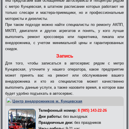
Мы предлагаем вам оснащенные автосервисы и техцентры рядом
с метро Кунцевская, в штатном расписании которых работают не
только слесари и мастера-приемщики, но и профессиональные
мотористы и дизелисты.
При таком подходе можно найти специалисты по ремонту АКПП,
МКПП, двигателя и других агрегатов и понять, у кого лучше
выполнить ремонт кроссовера или паркетника, пикапа или
внедорожника, с учетом минимальной цены и гарантированных
скидок.
Запись
Для того, чтобы записаться в автосервис рядом с метро
Кунцевская, уточните у нашего оператора, какое предприятие
может принять вас на ремонт или обслуживание вашего
внедорожника и кто из специалистов может качественно
выполнить данные услуги, а также назовите время, в которое вам
будет удобно подъехать в автосервис.
Центр внедорожников м. Кунцевская
Телефонный номер:
8 (985) 143-22-26
Дни работы:
без выходных
Праздничные дни:
без праздников
Часы работы:
9-21 час.