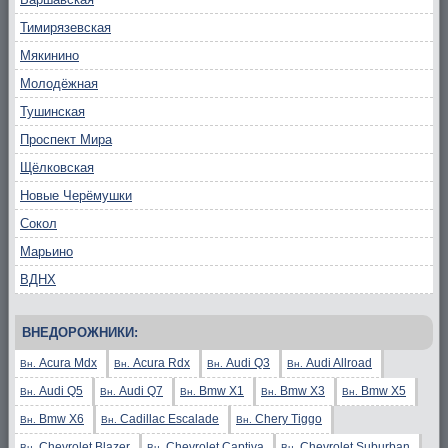
Тимирязевская
Мякинино
Молодёжная
Тушинская
Проспект Мира
Щёлковская
Новые Черёмушки
Сокол
Марьино
ВДНХ
ВНЕДОРОЖНИКИ:
Acura Mdx
Acura Rdx
Audi Q3
Audi Allroad
Вн.
Вн.
Вн.
Вн.
Audi Q5
Audi Q7
Bmw X1
Bmw X3
Bmw X5
Вн.
Вн.
Вн.
Вн.
Вн.
Bmw X6
Cadillac Escalade
Chery Tiggo
Вн.
Вн.
Вн.
Chevrolet Blazer
Chevrolet Captiva
Chevrolet Suburban
Вн.
Вн.
Вн.