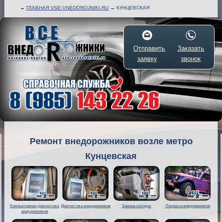
→
ГЛАВНАЯ VSE-VNEDOROJNIKI.RU
→
КУНЦЕВСКАЯ
Отправить
Заказать
заявку
звонок
Ремонт внедорожников возле метро
Кунцевская
Компьютерная диагностика
Диагностика внедорожников
Замена колодок
Покраска внедорожников
внедорожников