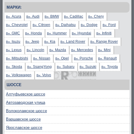
МАРКИ:
Acura
Audi
BMW
Cadillac
Chery
Вн.
Вн.
Вн.
Вн.
Вн.
Chevrolet
Citroen
Daihatsu
Dodge
Ford
Вн.
Вн.
Вн.
Вн.
Вн.
GMC
Honda
Hummer
Hyundai
Infiniti
Вн.
Вн.
Вн.
Вн.
Вн.
Isuzu
Jeep
Kia
Land Rover
Range Rover
Вн.
Вн.
Вн.
Вн.
Вн.
Lexus
Lincoln
Mazda
Mercedes
Mini
Вн.
Вн.
Вн.
Вн.
Вн.
Mitsubishi
Nissan
Opel
Porsche
Renault
Вн.
Вн.
Вн.
Вн.
Вн.
Skoda
SsangYong
Subaru
Suzuki
Toyota
Вн.
Вн.
Вн.
Вн.
Вн.
Volkswagen
Volvo
Вн.
Вн.
ШОССЕ
Алтуфьевское шоссе
Автозаводская улица
Волоколамское шоссе
Варшавское шоссе
Ярославское шоссе