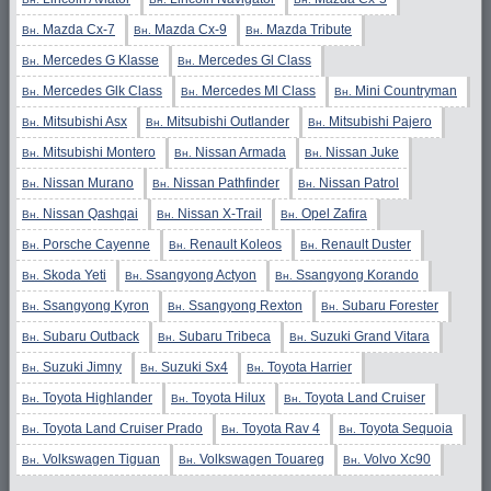
Mazda Cx-7
Mazda Cx-9
Mazda Tribute
Вн.
Вн.
Вн.
Mercedes G Klasse
Mercedes Gl Class
Вн.
Вн.
Mercedes Glk Class
Mercedes Ml Class
Mini Countryman
Вн.
Вн.
Вн.
Mitsubishi Asx
Mitsubishi Outlander
Mitsubishi Pajero
Вн.
Вн.
Вн.
Mitsubishi Montero
Nissan Armada
Nissan Juke
Вн.
Вн.
Вн.
Nissan Murano
Nissan Pathfinder
Nissan Patrol
Вн.
Вн.
Вн.
Nissan Qashqai
Nissan X-Trail
Opel Zafira
Вн.
Вн.
Вн.
Porsche Cayenne
Renault Koleos
Renault Duster
Вн.
Вн.
Вн.
Skoda Yeti
Ssangyong Actyon
Ssangyong Korando
Вн.
Вн.
Вн.
Ssangyong Kyron
Ssangyong Rexton
Subaru Forester
Вн.
Вн.
Вн.
Subaru Outback
Subaru Tribeca
Suzuki Grand Vitara
Вн.
Вн.
Вн.
Suzuki Jimny
Suzuki Sx4
Toyota Harrier
Вн.
Вн.
Вн.
Toyota Highlander
Toyota Hilux
Toyota Land Cruiser
Вн.
Вн.
Вн.
Toyota Land Cruiser Prado
Toyota Rav 4
Toyota Sequoia
Вн.
Вн.
Вн.
Volkswagen Tiguan
Volkswagen Touareg
Volvo Xc90
Вн.
Вн.
Вн.