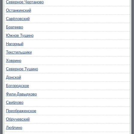
Северное Чертаново
Останкинский
Савёловский
Братеево
Южное Тушино
Нагорный
Текстильщики
Ховрино
Северное Тушино
Донской
Богородское
Фили-Давыдково
Свиблово
Преображенское
Обручевский
Люблино