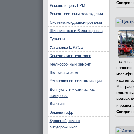
Скидки:
п
Ремень и цепь ГРМ
Ремонт системы охлаждения
Центр
Система кондиционирования
Шиномонтаж и балансировка
Турбины
Установка ШРУСа
Замена амортизаторов
Если вы 
Мелкосрочный ремонт
плановое
Вклейка стекол
квалифиц
наш авто
Установка автосигнализации
Мы расп
Доп. услуги - химчистка,
грамотны
полировка
именно а
Лифтинг
и рацион
Скидки:
п
Замена гофр
Кузовной ремонт
внедорожников
Автос