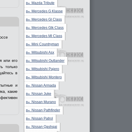
Mazda Tribute
Вн.
Mercedes G Klasse
Вн.
Mercedes Gl Class
Вн.
Mercedes Glk Class
Вн.
Mercedes Ml Class
Вн.
оссе
Mini Countryman
Вн.
Mitsubishi Asx
Вн.
я или его
Mitsubishi Outlander
Вн.
ть только
Mitsubishi Pajero
Вн.
щайтесь в
Mitsubishi Montero
Вн.
пытные и
Nissan Armada
Вн.
ка, какие
Nissan Juke
Вн.
ффективен
Nissan Murano
Вн.
Nissan Pathfinder
Вн.
Nissan Patrol
Вн.
Nissan Qashqai
Вн.