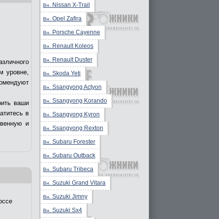
Nissan X-Trail
Вн.
Opel Zafira
Вн.
Porsche Cayenne
Вн.
Renault Koleos
Вн.
Renault Duster
Вн.
азличного
м уровне,
Skoda Yeti
Вн.
комендуют
Ssangyong Actyon
Вн.
Ssangyong Korando
Вн.
рить ваши
ратитесь в
Ssangyong Kyron
Вн.
твенную и
Ssangyong Rexton
Вн.
Subaru Forester
Вн.
Subaru Outback
Вн.
Subaru Tribeca
Вн.
Suzuki Grand Vitara
Вн.
Suzuki Jimny
Вн.
оссе
Suzuki Sx4
Вн.