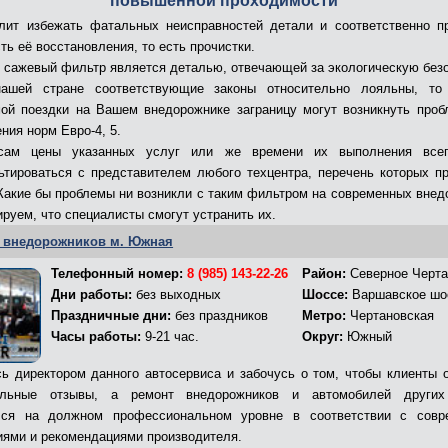
повышенной проходимости
лит избежать фатальных неисправностей детали и соответственно п
ть её восстановления, то есть прочистки.
, сажевый фильтр является деталью, отвечающей за экологическую без
ашей стране соответствующие законы относительно лояльны, то
ой поездки на Вашем внедорожнике заграницу могут возникнуть проб
ния норм Евро-4, 5.
сам цены указанных услуг или же времени их выполнения все
ьтироваться с представителем любого техцентра, перечень которых п
 Какие бы проблемы ни возникли с таким фильтром на современных внед
ируем, что специалисты смогут устранить их.
 внедорожников м. Южная
Телефонный номер:
8 (985) 143-22-26
Район:
Северное Черта
Дни работы:
без выходных
Шоссе:
Варшавское шо
Праздничные дни:
без праздников
Метро:
Чертановская
Часы работы:
9-21 час.
Округ:
Южный
ь директором данного автосервиса и забочусь о том, чтобы клиенты 
ельные отзывы, а ремонт внедорожников и автомобилей других
лся на должном профессиональном уровне в соответствии с совр
иями и рекомендациями производителя.