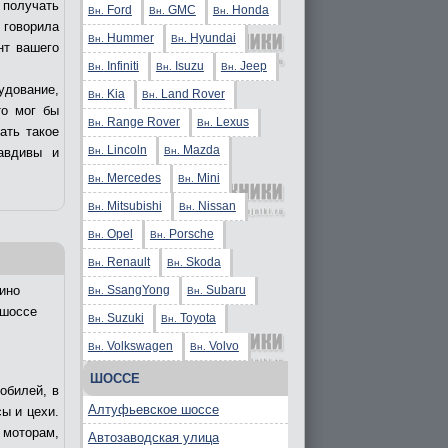
получать
Ford
GMC
Honda
Вн.
Вн.
Вн.
 говорила
Hummer
Hyundai
Вн.
Вн.
нт вашего
Infiniti
Isuzu
Jeep
Вн.
Вн.
Вн.
удование,
Kia
Land Rover
Вн.
Вн.
то мог бы
Range Rover
Lexus
Вн.
Вн.
ать такое
Lincoln
Mazda
Вн.
Вн.
авдивы и
Mercedes
Mini
Вн.
Вн.
Mitsubishi
Nissan
Вн.
Вн.
Opel
Porsche
Вн.
Вн.
Renault
Skoda
Вн.
Вн.
SsangYong
Subaru
ино
Вн.
Вн.
 шоссе
Suzuki
Toyota
Вн.
Вн.
Volkswagen
Volvo
Вн.
Вн.
ШОССЕ
обилей, в
Алтуфьевское шоссе
ы и цехи.
 моторам,
Автозаводская улица