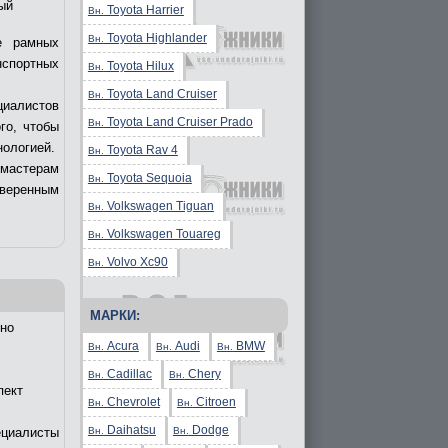
ый
Toyota Harrier
Вн.
Toyota Highlander
Вн.
е рамных
нспортных
Toyota Hilux
Вн.
Toyota Land Cruiser
Вн.
циалистов
Toyota Land Cruiser Prado
Вн.
го, чтобы
нологией.
Toyota Rav 4
Вн.
 мастерам
Toyota Sequoia
Вн.
уверенным
Volkswagen Tiguan
Вн.
Volkswagen Touareg
Вн.
Volvo Xc90
Вн.
МАРКИ:
но
Acura
Audi
BMW
Вн.
Вн.
Вн.
Cadillac
Chery
Вн.
Вн.
пект
Chevrolet
Citroen
Вн.
Вн.
Daihatsu
Dodge
Вн.
Вн.
ециалисты