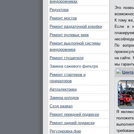
внедорожниках
Это позво
Редуктора
возможнос
Ремонт мостов
К тому же
Ремонт раздаточной коробки
Если в н
планируем
Ремонт рулевых реек
несоблюде
Ремонт выхлопной системы
По вопро
внедорожника
проконсул
Ремонт глушителя
на сайте.
мы гарант
Замена сажевого фильтра
Центр
Ремонт стартеров и
генераторов
Автоэлектрика
Замена колодок
Сход развал
Я являюс
Ремонт передней подвески
положит
Ремонт задней подвески
выполня
требован
Регулировка фар