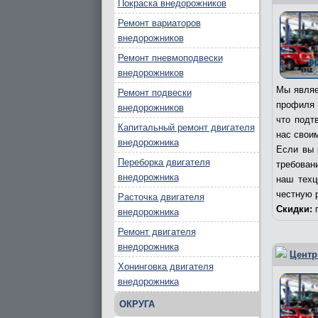
Покраска внедорожников
Ремонт вариаторов
внедорожников
Ремонт пневмоподвески
внедорожников
Мы являе
Ремонт подвески
профиля 
внедорожников
что подт
Капитальный ремонт двигателя
нас свои
внедорожника
Если вы 
Переборка двигателя
требовани
внедорожника
наш техц
честную 
Расточка двигателя
Скидки:
п
внедорожника
Ремонт двигателя
внедорожника
Центр
Хонинговка двигателя
внедорожника
ОКРУГА