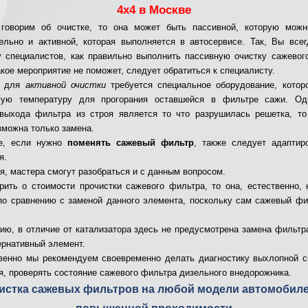
4х4 в Москве
говорим об очистке, то она может быть пассивной, которую можн
ельно и активной, которая выполняется в автосервисе. Так, Вы все
у специалистов, как правильно выполнить пассивную очистку сажевог
акое мероприятие не поможет, следует обратиться к специалисту.
у для
активной очистки
требуется специальное оборудование, котор
мую температуру для прогорания оставшейся в фильтре сажи. Од
выхода фильтра из строя является то что разрушилась решетка, т
зможна только замена.
е, если нужно
поменять сажевый фильтр
, также следует адаптир
я.
я, мастера смогут разобраться и с данным вопросом.
рить о стоимости прочистки сажевого фильтра, то она, естественно, 
по сравнению с заменой данного элемента, поскольку сам сажевый фи
ию, в отличие от катализатора здесь не предусмотрена замена фильтра
ернативный элемент.
венно мы рекомендуем своевременно делать диагностику выхлопной с
я, проверять состояние сажевого фильтра дизельного внедорожника.
истка сажевых фильтров на любой модели автомобил