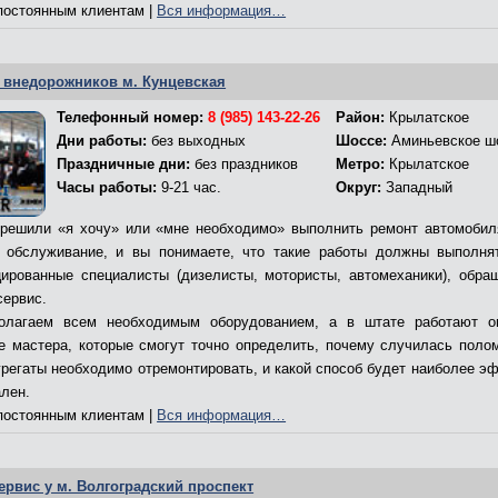
остоянным клиентам |
Вся информация…
 внедорожников м. Кунцевская
Телефонный номер:
8 (985) 143-22-26
Район:
Крылатское
Дни работы:
без выходных
Шоссе:
Аминьевское ш
Праздничные дни:
без праздников
Метро:
Крылатское
Часы работы:
9-21 час.
Округ:
Западный
решили «я хочу» или «мне необходимо» выполнить ремонт автомобил
 обслуживание, и вы понимаете, что такие работы должны выполня
ированные специалисты (дизелисты, мотористы, автомеханики), обра
сервис.
олагаем всем необходимым оборудованием, а в штате работают о
е мастера, которые смогут точно определить, почему случилась полом
грегаты необходимо отремонтировать, и какой способ будет наиболее э
ален.
остоянным клиентам |
Вся информация…
ервис у м. Волгоградский проспект