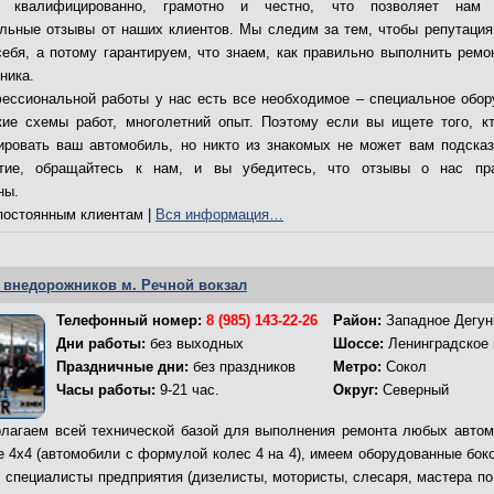
т квалифицированно, грамотно и честно, что позволяет нам 
льные отзывы от наших клиентов. Мы следим за тем, чтобы репутация
себя, а потому гарантируем, что знаем, как правильно выполнить ремо
ника.
ессиональной работы у нас есть все необходимое – специальное обор
кие схемы работ, многолетний опыт. Поэтому если вы ищете того, к
ировать ваш автомобиль, но никто из знакомых не может вам подсказ
ятие, обращайтесь к нам, и вы убедитесь, что отзывы о нас пр
ны.
остоянным клиентам |
Вся информация…
 внедорожников м. Речной вокзал
Телефонный номер:
8 (985) 143-22-26
Район:
Западное Дегун
Дни работы:
без выходных
Шоссе:
Ленинградское
Праздничные дни:
без праздников
Метро:
Сокол
Часы работы:
9-21 час.
Округ:
Северный
лагаем всей технической базой для выполнения ремонта любых автом
е 4х4 (автомобили с формулой колес 4 на 4), имеем оборудованные бокс
, специалисты предприятия (дизелисты, мотористы, слесаря, мастера по