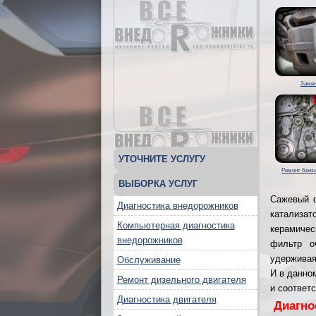
Замен
УТОЧНИТЕ УСЛУГУ
Ремонт бензи
ВЫБОРКА УСЛУГ
Сажевый ф
Диагностика внедорожников
катализат
Компьютерная диагностика
керамичес
внедорожников
фильтр о
удерживая
Обслуживание
И в данно
Ремонт дизельного двигателя
и соответс
Диагностика двигателя
Диагно