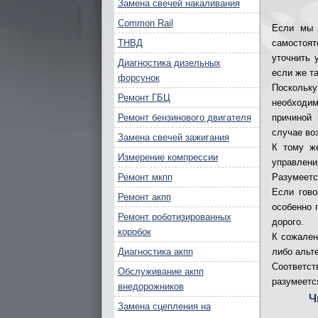
Замена свечей накаливания
Common Rail
Если мы 
ТНВД
самостоят
уточнить 
Диагностика дизельных
если же т
форсунок
Поскольк
Ремонт ГБЦ
необходи
Ремонт бензинового двигателя
причиной 
случае во
Замена свечей зажигания
К тому ж
Измерение компрессии
управлени
Ремонт мкпп
Разумеетс
Если гово
Ремонт акпп
особенно 
Ремонт роботизированных
дорого.
коробок
К сожален
Диагностика акпп
либо альт
Соответст
Обслуживание акпп
разумеетс
внедорожников
Ч
Замена сцепления на