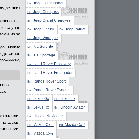
Jeep Commander
Вн.
редоставит
Jeep Compass
Вн.
Jeep Grand Cherokee
опасность.
Вн.
 в случае
Jeep Liberty
Jeep Patriot
Вн.
Вн.
лемы из-за
Jeep Wrangler
Вн.
Kia Sorento
гда можно
Вн.
редставлен
Kia Sportage
Вн.
орожниках,
Land Rover Discovery
Вн.
Land Rover Freelander
Вн.
Range Rover Sport
Вн.
ново
Range Rover Evogue
Вн.
ссе
Lexus Gx
Lexus Lx
Вн.
Вн.
Lexus Rx
Lincoln Aviator
Вн.
Вн.
оставляли
Lincoln Navigator
Вн.
 классов
Mazda Cx-5
Mazda Cx-7
Вн.
Вн.
еменными
Mazda Cx-9
Вн.