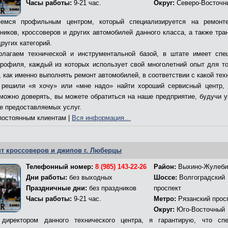
Часы работы:
9-21 час.
Округ:
Северо-Восточн
емся профильным центром, который специализируется на ремонт
ников, кроссоверов и других автомобилей данного класса, а также тра
ругих категорий.
лагаем технической и инструментальной базой, в штате имеет спе
профиля, каждый из которых использует свой многолетний опыт для то
 как именно выполнять ремонт автомобилей, в соответствии с какой тех
решили «я хочу» или «мне надо» найти хороший сервисный центр,
 можно доверять, вы можете обратиться на наше предприятие, будучи 
ве предоставляемых услуг.
остоянным клиентам |
Вся информация…
т кроссоверов и джипов г. Люберцы
Телефонный номер:
8 (985) 143-22-26
Район:
Выхино-Жулеби
Дни работы:
без выходных
Шоссе:
Волгоградский
Праздничные дни:
без праздников
проспект
Часы работы:
9-21 час.
Метро:
Рязанский прос
Округ:
Юго-Восточный
директором данного технического центра, я гарантирую, что сп