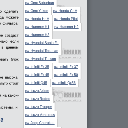
Gmc Suburban
Вн.
Gmc Yukon
Honda Cr-V
о сделать
Вн.
Вн.
гда можете
Honda Hr-V
Honda Pilot
Вн.
Вн.
о фильтра,
Hummer H1
Hummer H2
Вн.
Вн.
Hummer H3
ое создаст
Вн.
нако если
Hyundai Santa Fe
Вн.
о в данном
Hyundai Terracan
Вн.
Hyundai Tucson
овать блок
Вн.
Infiniti Fx 35
Infiniti Fx 37
Вн.
Вн.
Infiniti Fx 45
Infiniti Fx 50
Вн.
Вн.
не высока,
Infiniti Q45
Infiniti Qx56
льтр стоит
Вн.
Вн.
Isuzu Axiom
Вн.
 на какой-
Isuzu Rodeo
Вн.
Isuzu Trooper
истемы, и,
Вн.
Isuzu Vehicross
Вн.
ей
Jeep Cherokee
Вн.