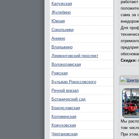
работаю
Калужская
положите
Жулебино
сама за 
Южная
внедорож
Для проф
Сокольники
техничес
Аннино
отремонт
Владыкино
предпри
обоснова
Лермонтовский проспект
Скидки:
п
Волоколамская
Рижская
Центр
Бульвар Рокоссовского
Речной вокзал
Ботанический сад
Братиславская
Коломенская
Мы распо
Кожуховская
том числ
Чертановская
При этом