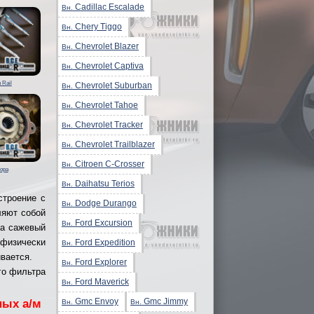
Cadillac Escalade
Вн.
Chery Tiggo
Вн.
Chevrolet Blazer
Вн.
Chevrolet Captiva
Вн.
Rail
Chevrolet Suburban
Вн.
Chevrolet Tahoe
Вн.
Chevrolet Tracker
Вн.
Chevrolet Trailblazer
Вн.
Citroen C-Crosser
Вн.
ора
Daihatsu Terios
Вн.
строение с
Dodge Durango
Вн.
ляют собой
Ford Excursion
Вн.
ра сажевый
физически
Ford Expedition
Вн.
вается.
Ford Explorer
Вн.
го фильтра
Ford Maverick
Вн.
Gmc Envoy
Gmc Jimmy
ных а/м
Вн.
Вн.