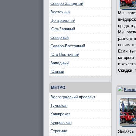
Северо-Западный
Восточный
Мы явля
внедорож
Центральный
средств д
Юго-Запаный
Мы распо
Северный
разного 
понимать,
Северо-Восточный
Если вы 
Юго-Восточный
которого
Западный
в качест
Скидки:
п
Южный
МЕТРО
Ремон
Волгоградский проспект
Тульская
Каширская
Кунцевская
Строгино
Являясь 