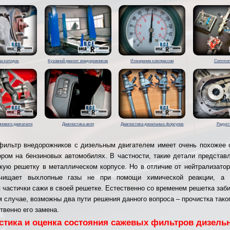
а колодок
Кузовной ремонт внедорожников
Измерение компрессии
Common 
нового двигателя
Диагностика акпп
Диагностика дизельных форсунок
Редукт
ильтр внедорожников с дизельным двигателем имеет очень похожее 
ором на бензиновых автомобилях. В частности, такие детали представ
кую решетку в металлическом корпусе. Но в отличие от нейтрализато
чищает выхлопные газы не при помощи химической реакции, а 
 частички сажи в своей решетке. Естественно со временем решетка заби
м случае, возможны два пути решения данного вопроса – прочистка тако
твенно его замена.
стика и оценка состояния сажевых фильтров дизель