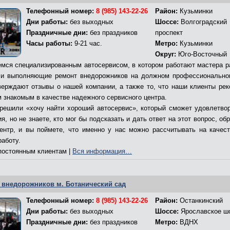
Телефонный номер:
8 (985) 143-22-26
Район:
Кузьминки
Дни работы:
без выходных
Шоссе:
Волгоградский
Праздничные дни:
без праздников
проспект
Часы работы:
9-21 час.
Метро:
Кузьминки
Округ:
Юго-Восточный
мся специализированным автосервисом, в котором работают мастера р
и выполняющие ремонт внедорожников на должном профессионально
верждают отзывы о нашей компании, а также то, что наши клиенты ре
м знакомым в качестве надежного сервисного центра.
решили «хочу найти хороший автосервис», который сможет удовлетво
я, но не знаете, кто мог бы подсказать и дать ответ на этот вопрос, об
ентр, и вы поймете, что именно у нас можно рассчитывать на качес
работу.
остоянным клиентам |
Вся информация…
 внедорожников м. Ботанический сад
Телефонный номер:
8 (985) 143-22-26
Район:
Останкинский
Дни работы:
без выходных
Шоссе:
Ярославское ш
Праздничные дни:
без праздников
Метро:
ВДНХ