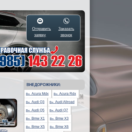
Отправить
Заказать
заявку
звонок
ВНЕДОРОЖНИКИ:
Acura Mdx
Acura Rdx
Вн.
Вн.
Audi Q3
Audi Allroad
Вн.
Вн.
Audi Q5
Audi Q7
Вн.
Вн.
Bmw X1
Bmw X3
Вн.
Вн.
Bmw X5
Bmw X6
Вн.
Вн.
 ШРУСа