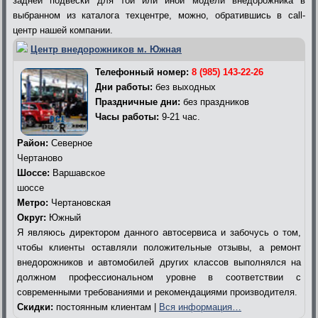
задней подвески для той или иной модели внедорожника в
выбранном из каталога техцентре, можно, обратившись в call-
центр нашей компании.
Центр внедорожников м. Южная
Телефонный номер:
8 (985) 143-22-26
Дни работы:
без выходных
Праздничные дни:
без праздников
Часы работы:
9-21 час.
Район:
Северное
Чертаново
Шоссе:
Варшавское
шоссе
Метро:
Чертановская
Округ:
Южный
Я являюсь директором данного автосервиса и забочусь о том,
чтобы клиенты оставляли положительные отзывы, а ремонт
внедорожников и автомобилей других классов выполнялся на
должном профессиональном уровне в соответствии с
современными требованиями и рекомендациями производителя.
Скидки:
постоянным клиентам |
Вся информация…