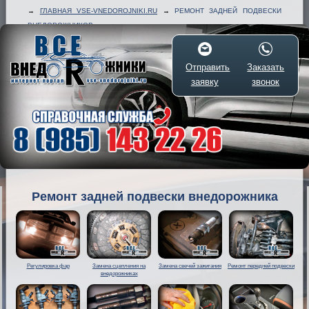
→
ГЛАВНАЯ VSE-VNEDOROJNIKI.RU
→
РЕМОНТ ЗАДНЕЙ ПОДВЕСКИ
ВНЕДОРОЖНИКОВ
Отправить
Заказать
заявку
звонок
Ремонт задней подвески внедорожника
Регулировка фар
Замена сцепления на
Замена свечей зажигания
Ремонт передней подвески
внедорожниках