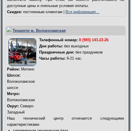
доступные цены и лояльные условия оплаты.
Скидки:
постоянным клиентам |
Вся информация…
Техцентр м. Волоколамская
Телефонный номер:
8 (985) 143-22-26
Дни работы:
без выходных
Праздничные дни:
без праздников
Часы работы:
9-21 час.
Район:
Митино
Шоссе:
Волоколамское
шоссе
Метро:
Волоколамская
Округ:
Северо-
Западный
Наш технический центр отличается следующими
характеристиками
современная техническая база