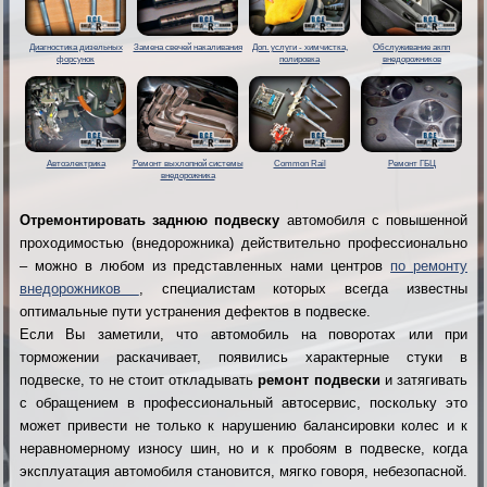
Диагностика дизельных
Замена свечей накаливания
Доп. услуги - химчистка,
Обслуживание акпп
форсунок
полировка
внедорожников
Автоэлектрика
Ремонт выхлопной системы
Common Rail
Ремонт ГБЦ
внедорожника
Отремонтировать заднюю подвеску
автомобиля c повышенной
проходимостью (внедорожника) действительно профессионально
– можно в любом из представленных нами центров
по ремонту
внедорожников
, специалистам которых всегда известны
оптимальные пути устранения дефектов в подвеске.
Если Вы заметили, что автомобиль на поворотах или при
торможении раскачивает, появились характерные стуки в
подвеске, то не стоит откладывать
ремонт подвески
и затягивать
с обращением в профессиональный автосервис, поскольку это
может привести не только к нарушению балансировки колес и к
неравномерному износу шин, но и к пробоям в подвеске, когда
эксплуатация автомобиля становится, мягко говоря, небезопасной.