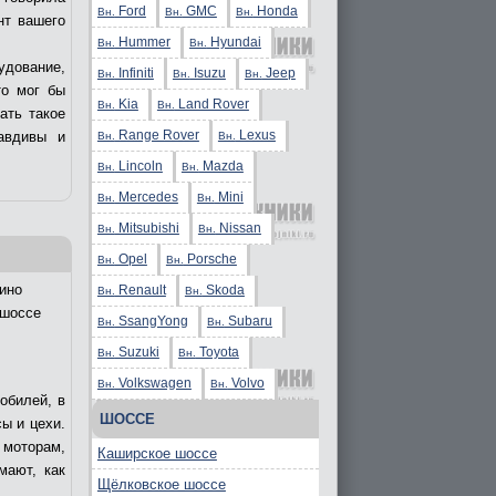
Ford
GMC
Honda
Вн.
Вн.
Вн.
нт вашего
Hummer
Hyundai
Вн.
Вн.
удование,
Infiniti
Isuzu
Jeep
Вн.
Вн.
Вн.
то мог бы
Kia
Land Rover
Вн.
Вн.
ать такое
Range Rover
Lexus
авдивы и
Вн.
Вн.
Lincoln
Mazda
Вн.
Вн.
Mercedes
Mini
Вн.
Вн.
Mitsubishi
Nissan
Вн.
Вн.
Opel
Porsche
Вн.
Вн.
ино
Renault
Skoda
Вн.
Вн.
 шоссе
SsangYong
Subaru
Вн.
Вн.
Suzuki
Toyota
Вн.
Вн.
Volkswagen
Volvo
Вн.
Вн.
обилей, в
ШОССЕ
ы и цехи.
 моторам,
Каширское шоссе
мают, как
Щёлковское шоссе