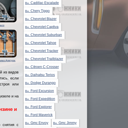
Cadillac Escalade
Вн.
Chery Tiggo
Вн.
Chevrolet Blazer
Вн.
акпп
Chevrolet Captiva
Вн.
Chevrolet Suburban
Вн.
Chevrolet Tahoe
Вн.
Chevrolet Tracker
Вн.
Chevrolet Trailblazer
Вн.
льных форсунок
Citroen C-Crosser
Вн.
ой из видов
Daihatsu Terios
Вн.
тись, если
Dodge Durango
Вн.
строя или
Ford Excursion
Вн.
изеле и на
Ford Expedition
Вн.
Ford Explorer
Вн.
нзине и
Ford Maverick
Вн.
Gmc Envoy
Gmc Jimmy
Вн.
Вн.
о снятия с