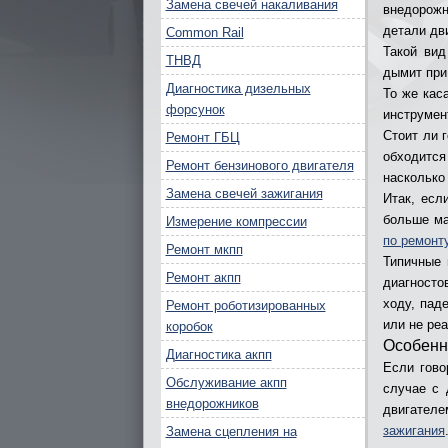
Замена свечей накаливания
внедорожн
детали дв
Common Rail
Такой вид
ТНВД
дымит при
Диагностика дизельных
То же кас
форсунок
инструмен
Стоит ли 
Ремонт ГБЦ
обходитс
Ремонт бензинового двигателя
насколько
Замена свечей зажигания
Итак, есл
больше ма
Измерение компрессии
по ремонт
Ремонт мкпп
Типичные 
Ремонт акпп
диагносто
ходу, пад
Ремонт роботизированных
или не ре
коробок
Особенн
Диагностика акпп
Если гово
Обслуживание акпп
случае с 
внедорожников
двигателе
зажигания
Замена сцепления на