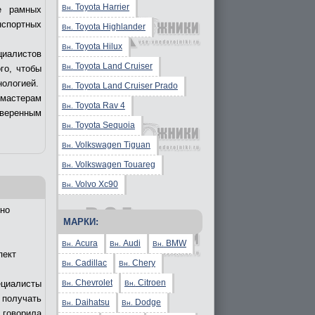
Toyota Harrier
Вн.
е рамных
нспортных
Toyota Highlander
Вн.
Toyota Hilux
Вн.
циалистов
Toyota Land Cruiser
Вн.
го, чтобы
нологией.
Toyota Land Cruiser Prado
Вн.
 мастерам
Toyota Rav 4
Вн.
уверенным
Toyota Sequoia
Вн.
Volkswagen Tiguan
Вн.
Volkswagen Touareg
Вн.
Volvo Xc90
Вн.
но
МАРКИ:
Acura
Audi
BMW
Вн.
Вн.
Вн.
пект
Cadillac
Chery
Вн.
Вн.
Chevrolet
Citroen
ециалисты
Вн.
Вн.
получать
Daihatsu
Dodge
Вн.
Вн.
 говорила