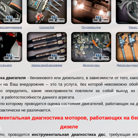
акпп внедорожников
Common Rail
Регулировка фар
Ремонт 
стика акпп
Замена свечей накаливания
Автоэлектрика
Диагностика дизе
ка двигателя
- бензинового или дизельного, в зависимости от того, как
н на Ваш внедорожник – это та услуга, без которой невозможно обой
мо определить, какие неисправности повлекли за собой выход из 
 в работоспособности данного агрегата.
 по которому проводится оценка состояния двигателей, работающих на д
рактически не различается.
ментальная диагностика моторов, работающих на бе
дизеле
ило, проводится
инструментальная диагностика двс
, требующая ег