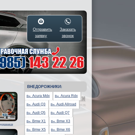
Отправить
Заказать
заявку
звонок
ВНЕДОРОЖНИКИ:
Acura Mdx
Acura Rdx
Вн.
Вн.
Audi Q3
Audi Allroad
Вн.
Вн.
Audi Q5
Audi Q7
Вн.
Вн.
Bmw X1
Bmw X3
Вн.
Вн.
едорожников
Bmw X5
Bmw X6
Вн.
Вн.