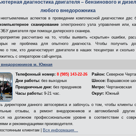
ютерная диагностика двигателя – бензинового и дизе
любого внедорожника
неотъемлемых аспектов в проведении комплексной диагностики двс 
компьютерное сканирование
электронного узла управления или, к
 ЭБУ двигателя при помощи дилерского сканера.
роприятие рассчитано на то, чтобы выявить «скрытые» ошибки, ра
орых не проблема для опытного диагноста. Чтобы получить до
ю о том, кто диагностирует двигатели в наших техцентрах и сколько
яжитесь с оператором call-центра.
 внедорожников м. Южная
Телефонный номер:
8 (985) 143-22-26
Район:
Северное Черта
Дни работы:
без выходных
Шоссе:
Варшавское шо
Праздничные дни:
без праздников
Метро:
Чертановская
Часы работы:
9-21 час.
Округ:
Южный
ь директором данного автосервиса и забочусь о том, чтобы клиенты 
ельные отзывы, а ремонт внедорожников и автомобилей других
лся на должном профессиональном уровне в соответствии с совр
иями и рекомендациями производителя.
остоянным клиентам |
Вся информация…