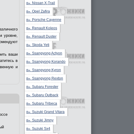
Nissan X-Trail
Вн.
Opel Zafira
Вн.
Porsche Cayenne
Вн.
Renault Koleos
Вн.
азличного
м уровне,
Renault Duster
Вн.
комендуют
Skoda Yeti
Вн.
Ssangyong Actyon
Вн.
рить ваши
ратитесь в
Ssangyong Korando
Вн.
твенную и
Ssangyong Kyron
Вн.
Ssangyong Rexton
Вн.
Subaru Forester
Вн.
Subaru Outback
Вн.
Subaru Tribeca
Вн.
Suzuki Grand Vitara
Вн.
оссе
Suzuki Jimny
Вн.
ый
Suzuki Sx4
Вн.