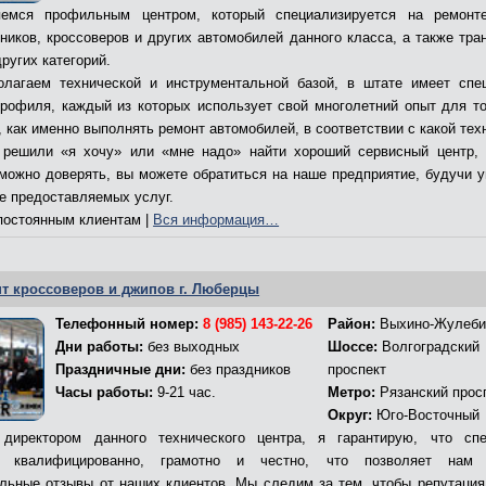
емся профильным центром, который специализируется на ремонт
ников, кроссоверов и других автомобилей данного класса, а также тра
ругих категорий.
лагаем технической и инструментальной базой, в штате имеет спе
профиля, каждый из которых использует свой многолетний опыт для то
 как именно выполнять ремонт автомобилей, в соответствии с какой тех
решили «я хочу» или «мне надо» найти хороший сервисный центр,
 можно доверять, вы можете обратиться на наше предприятие, будучи 
ве предоставляемых услуг.
остоянным клиентам |
Вся информация…
т кроссоверов и джипов г. Люберцы
Телефонный номер:
8 (985) 143-22-26
Район:
Выхино-Жулеби
Дни работы:
без выходных
Шоссе:
Волгоградский
Праздничные дни:
без праздников
проспект
Часы работы:
9-21 час.
Метро:
Рязанский прос
Округ:
Юго-Восточный
директором данного технического центра, я гарантирую, что сп
т квалифицированно, грамотно и честно, что позволяет нам 
льные отзывы от наших клиентов. Мы следим за тем, чтобы репутация