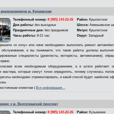
 внедорожников м. Кунцевская
Телефонный номер:
8 (985) 143-22-26
Район:
Крылатское
Дни работы:
без выходных
Шоссе:
Аминьевское ш
Праздничные дни:
без праздников
Метро:
Крылатское
Часы работы:
9-21 час.
Округ:
Западный
решили «я хочу» или «мне необходимо» выполнить ремонт автомобил
 обслуживание, и вы понимаете, что такие работы должны выполня
ированные специалисты (дизелисты, мотористы, автомеханики), обра
сервис.
олагаем всем необходимым оборудованием, а в штате работают о
е мастера, которые смогут точно определить, почему случилась полом
грегаты необходимо отремонтировать, и какой способ будет наиболее э
ален.
остоянным клиентам |
Вся информация…
ервис у м. Волгоградский проспект
Телефонный номер:
8 (985) 143-22-26
Район:
Кузьминки