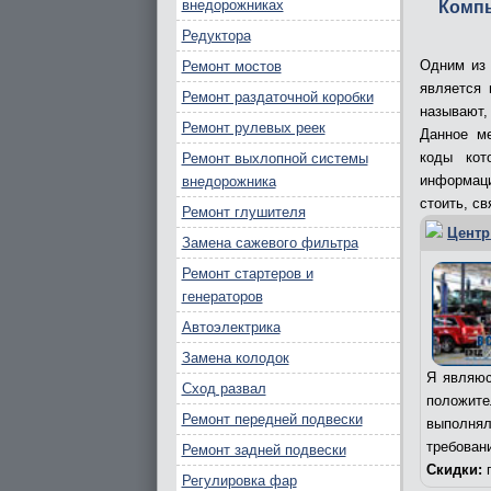
внедорожниках
Компь
Редуктора
Одним из 
Ремонт мостов
является
Ремонт раздаточной коробки
называют,
Ремонт рулевых реек
Данное ме
коды кот
Ремонт выхлопной системы
информаци
внедорожника
стоить, св
Ремонт глушителя
Центр
Замена сажевого фильтра
Ремонт стартеров и
генераторов
Автоэлектрика
Замена колодок
Я являюс
Сход развал
положит
Ремонт передней подвески
выполня
требован
Ремонт задней подвески
Скидки:
п
Регулировка фар