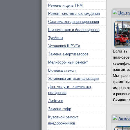
Ремень и цепь ГРМ
Центр
Ремонт системы охлаждения
Система кондиционирования
Шиномонтаж и балансировка
Турбины
Установка ШРУСа
Если вы 
Замена амортизаторов
плановое
Мелкосрочный ремонт
квалифиц
наш авто
Вклейка стекол
Мы расп
Установка автосигнализации
грамотны
Доп. услуги - химчистка,
именно а
полировка
и рацион
Скидки:
п
Лифтинг
Замена гофр
Кузовной ремонт
Автос
внедорожников