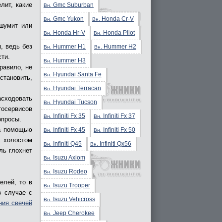
лит, какие
Gmc Suburban
Вн.
Gmc Yukon
Honda Cr-V
Вн.
Вн.
 шумит или
Honda Hr-V
Honda Pilot
Вн.
Вн.
, ведь без
Hummer H1
Hummer H2
Вн.
Вн.
сти.
Hummer H3
Вн.
равило, не
Hyundai Santa Fe
Вн.
становить,
Hyundai Terracan
Вн.
асходовать
Hyundai Tucson
Вн.
тосервисов
Infiniti Fx 35
Infiniti Fx 37
Вн.
Вн.
опросы.
за помощью
Infiniti Fx 45
Infiniti Fx 50
Вн.
Вн.
а холостом
Infiniti Q45
Infiniti Qx56
Вн.
Вн.
ль глохнет
Isuzu Axiom
Вн.
Isuzu Rodeo
Вн.
елей, то в
Isuzu Trooper
Вн.
в случае с
Isuzu Vehicross
Вн.
ния свечей
Jeep Cherokee
Вн.