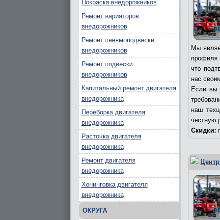
Покраска внедорожников
Ремонт вариаторов
внедорожников
Ремонт пневмоподвески
Мы являе
внедорожников
профиля 
Ремонт подвески
что подт
внедорожников
нас свои
Капитальный ремонт двигателя
Если вы 
внедорожника
требовани
наш техц
Переборка двигателя
честную 
внедорожника
Скидки:
п
Расточка двигателя
внедорожника
Ремонт двигателя
Центр
внедорожника
Хонинговка двигателя
внедорожника
ОКРУГА