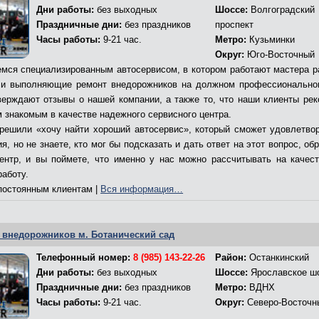
Дни работы:
без выходных
Шоссе:
Волгоградский
Праздничные дни:
без праздников
проспект
Часы работы:
9-21 час.
Метро:
Кузьминки
Округ:
Юго-Восточный
мся специализированным автосервисом, в котором работают мастера р
и выполняющие ремонт внедорожников на должном профессионально
верждают отзывы о нашей компании, а также то, что наши клиенты ре
м знакомым в качестве надежного сервисного центра.
решили «хочу найти хороший автосервис», который сможет удовлетво
я, но не знаете, кто мог бы подсказать и дать ответ на этот вопрос, об
ентр, и вы поймете, что именно у нас можно рассчитывать на качес
работу.
остоянным клиентам |
Вся информация…
 внедорожников м. Ботанический сад
Телефонный номер:
8 (985) 143-22-26
Район:
Останкинский
Дни работы:
без выходных
Шоссе:
Ярославское ш
Праздничные дни:
без праздников
Метро:
ВДНХ
Часы работы:
9-21 час.
Округ:
Северо-Восточн