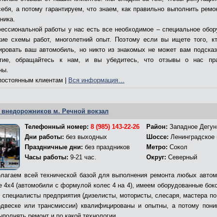
себя, а потому гарантируем, что знаем, как правильно выполнить ремо
ника.
ессиональной работы у нас есть все необходимое – специальное обор
кие схемы работ, многолетний опыт. Поэтому если вы ищете того, к
ировать ваш автомобиль, но никто из знакомых не может вам подсказ
ятие, обращайтесь к нам, и вы убедитесь, что отзывы о нас пр
ны.
остоянным клиентам |
Вся информация…
 внедорожников м. Речной вокзал
Телефонный номер:
8 (985) 143-22-26
Район:
Западное Дегун
Дни работы:
без выходных
Шоссе:
Ленинградское
Праздничные дни:
без праздников
Метро:
Сокол
Часы работы:
9-21 час.
Округ:
Северный
лагаем всей технической базой для выполнения ремонта любых автом
е 4х4 (автомобили с формулой колес 4 на 4), имеем оборудованные бокс
, специалисты предприятия (дизелисты, мотористы, слесаря, мастера по
двеске или трансмиссии) квалифицированы и опытны, а потому пони
ыполнять ремонт и по какой технологии.