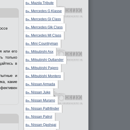
Mazda Tribute
Вн.
Mercedes G Klasse
Вн.
Mercedes Gl Class
Вн.
Mercedes Glk Class
Вн.
оссе
Mercedes Ml Class
Вн.
Mini Countryman
Вн.
я или его
Mitsubishi Asx
Вн.
ть только
Mitsubishi Outlander
Вн.
щайтесь в
Mitsubishi Pajero
Вн.
пытные и
Mitsubishi Montero
Вн.
ка, какие
Nissan Armada
Вн.
ффективен
Nissan Juke
Вн.
Nissan Murano
Вн.
Nissan Pathfinder
Вн.
Nissan Patrol
Вн.
Nissan Qashqai
Вн.