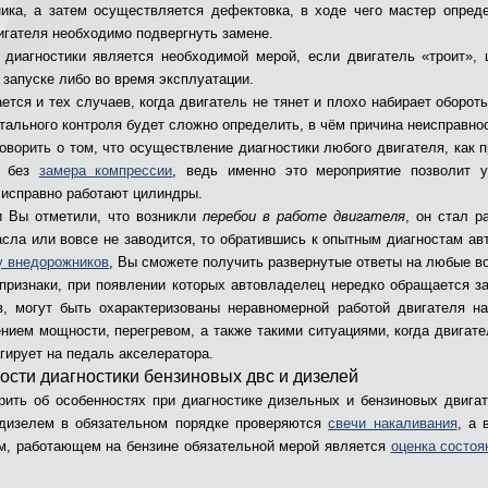
ика, а затем осуществляется дефектовка, в ходе чего мастер опреде
игателя необходимо подвергнуть замене.
 диагностики является необходимой мерой, если двигатель «троит»,
 запуске либо во время эксплуатации.
ается и тех случаев, когда двигатель не тянет и плохо набирает обороты
тального контроля будет сложно определить, в чём причина неисправно
говорить о том, что осуществление диагностики любого двигателя, как п
я без
замера компрессии
, ведь именно это мероприятие позволит у
 исправно работают цилиндры.
и Вы отметили, что возникли
перебои в работе двигателя
, он стал р
сла или вовсе не заводится, то обратившись к опытным диагностам ав
у внедорожников
, Вы сможете получить развернутые ответы на любые в
признаки, при появлении которых автовладелец нередко обращается 
в, могут быть охарактеризованы неравномерной работой двигателя н
ением мощности, перегревом, а также такими ситуациями, когда двигате
агирует на педаль акселератора.
ости диагностики бензиновых двс и дизелей
рить об особенностях при диагностике дизельных и бензиновых двигат
дизелем в обязательном порядке проверяются
свечи накаливания
, а 
м, работающем на бензине обязательной мерой является
оценка состоя
.