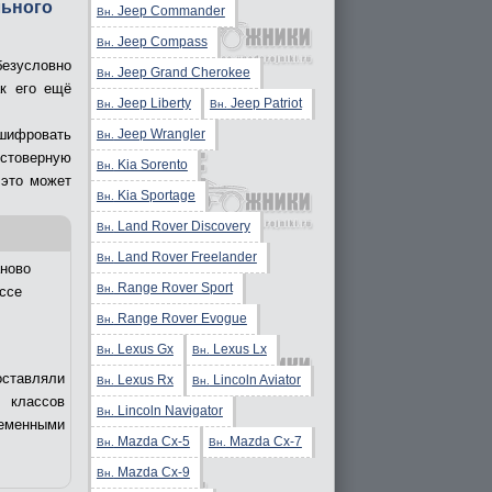
льного
Jeep Commander
Вн.
Jeep Compass
Вн.
безусловно
Jeep Grand Cherokee
Вн.
ак его ещё
Jeep Liberty
Jeep Patriot
Вн.
Вн.
Jeep Wrangler
сшифровать
Вн.
стоверную
Kia Sorento
Вн.
 это может
Kia Sportage
Вн.
Land Rover Discovery
Вн.
Land Rover Freelander
Вн.
ново
Range Rover Sport
Вн.
ссе
Range Rover Evogue
Вн.
Lexus Gx
Lexus Lx
Вн.
Вн.
оставляли
Lexus Rx
Lincoln Aviator
Вн.
Вн.
 классов
Lincoln Navigator
Вн.
еменными
Mazda Cx-5
Mazda Cx-7
Вн.
Вн.
Mazda Cx-9
Вн.