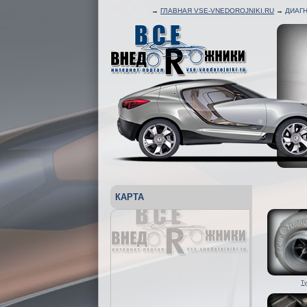
→
ГЛАВНАЯ VSE-VNEDOROJNIKI.RU
→
ДИАГ
КАРТА
Т