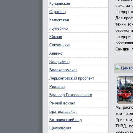
Кунцевская
сама за 
Строгино
внедорож
Для проф
Калужская
техничес
Жулебино
отремонт
Южная
предпри
обоснова
Сокольники
Скидки:
п
Аннино
Владыкино
Центр
Волоколамская
Лермонтовский проспект
Рижская
Бульвар Рокоссовского
Речной вокзал
Мы распо
Братиславская
том числ
Ботанический сад
При этом
ТНВД, по
Щёлковская
именно в