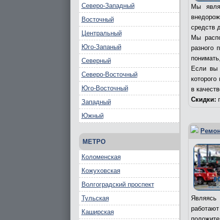
Северо-Западный
Мы явля
внедорож
Восточный
средств д
Центральный
Мы распо
Юго-Запаный
разного 
понимать,
Северный
Если вы 
Северо-Восточный
которого
Юго-Восточный
в качест
Скидки:
п
Западный
Южный
Ремон
МЕТРО
Коломенская
Кожуховская
Волгоградский проспект
Тульская
Являясь 
работаю
Каширская
положите